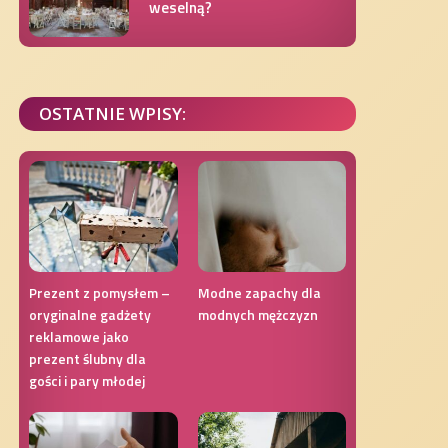
weselną?
OSTATNIE WPISY:
Prezent z pomysłem –
Modne zapachy dla
oryginalne gadżety
modnych mężczyzn
reklamowe jako
prezent ślubny dla
gości i pary młodej