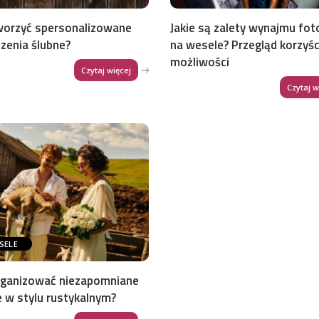
worzyć spersonalizowane
Jakie są zalety wynajmu fot
zenia ślubne?
na wesele? Przegląd korzyści
możliwości
Czytaj więcej
Czytaj w
SELE
rganizować niezapomniane
 w stylu rustykalnym?