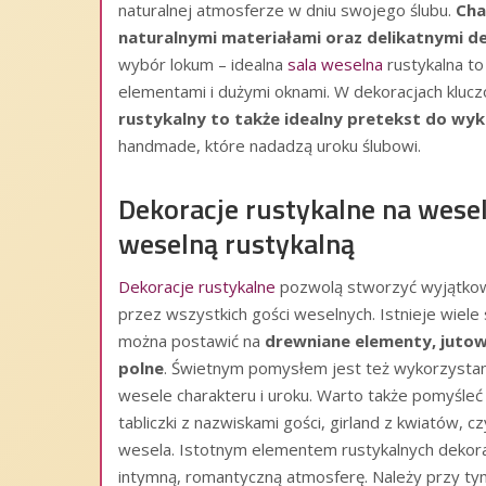
naturalnej atmosferze w dniu swojego ślubu.
Cha
naturalnymi materiałami oraz delikatnymi d
wybór lokum – idealna
sala weselna
rustykalna to
elementami i dużymi oknami. W dekoracjach klucz
rustykalny to także idealny pretekst do wyk
handmade, które nadadzą uroku ślubowi.
Dekoracje rustykalne na wesel
weselną rustykalną
Dekoracje rustykalne
pozwolą stworzyć wyjątkow
przez wszystkich gości weselnych. Istnieje wiele
można postawić na
drewniane elementy, jutow
polne
. Świetnym pomysłem jest też wykorzystani
wesele charakteru i uroku. Warto także pomyśleć
tabliczki z nazwiskami gości, girland z kwiatów
wesela. Istotnym elementem rustykalnych dekora
intymną, romantyczną atmosferę. Należy przy tym