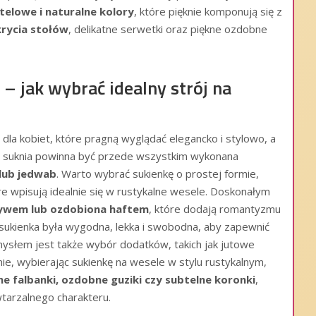
telowe i naturalne kolory
, które pięknie komponują się z
rycia stołów
, delikatne serwetki oraz piękne ozdobne
– jak wybrać idealny strój na
dla kobiet, które pragną wyglądać elegancko i stylowo, a
na suknia powinna być przede wszystkim wykonana
 lub jedwab
. Warto wybrać sukienkę o prostej formie,
óre wpisują idealnie się w rustykalne wesele. Doskonałym
ywem lub ozdobiona haftem
, które dodają romantyzmu
aby sukienka była wygodna, lekka i swobodna, aby zapewnić
słem jest także wybór dodatków, takich jak jutowe
ie, wybierając sukienkę na wesele w stylu rustykalnym,
ne falbanki, ozdobne guziki czy subtelne koronki
,
owtarzalnego charakteru.