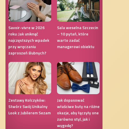
Savoir-vivre w 2026
Sala weselna Szczecin
roku: Jak uniknąć
– 10 pytań, które
najczęstszych wpadek
warto zadać
przy wręczaniu
managerowi obiektu
zaproszeń ślubnych?
Zestawy Kolczyków:
Jak dopasować
Stwórz Swój Unikalny
właściwe buty na różne
Look z Jubilerem Sezam
okazje, aby łączyły one
zarówno styl, jak i
wygodę?