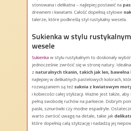
stonowana i delikatna – najlepiej postawić na
pas
drewnem i kwiatami. Całość dopełnią stylowe
nak
talerze, które podkreślą styl rustykalny wesela.
Sukienka w stylu rustykalnym 
wesele
Sukienka
w stylu rustykalnym to doskonały wybór 
jednocześnie zwrócić się w stronę natury. Ideal
z
naturalnych tkanin, takich jak len, bawełna
najlepiej w delikatnych pastelowych kolorach, kt
rozwiązaniem są też
suknia z kwiatowym mot
i kobiecości całej stylizacji. Ważne jest także, 
pełną swobodę ruchów na parkiecie. Dobrym pomy
paski, sznurówki czy modne espadryle. Ostateczn
warto zwrócić uwagę na detale, takie jak
delikat
które dopełnią całą stylizację i nadadzą jej niep