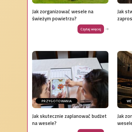
Jak zorganizować wesele na
Jak st
świeżym powietrzu?
zapros
Czytaj więcej
PRZYGOTOWANIA
WE
Jak skutecznie zaplanować budżet
Jak zo
na wesele?
wesele