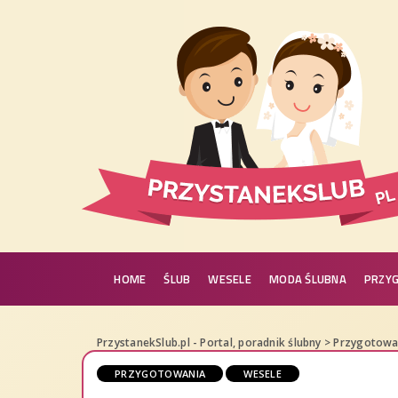
HOME
ŚLUB
WESELE
MODA ŚLUBNA
PRZY
PrzystanekSlub.pl - Portal, poradnik ślubny
>
Przygotowa
PRZYGOTOWANIA
WESELE