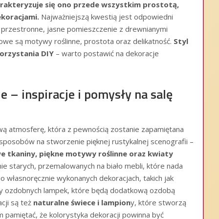
rakteryzuje się ono przede wszystkim prostotą,
ekoracjami.
Najważniejszą kwestią jest odpowiedni
 przestronne, jasne pomieszczenie z drewnianymi
owe są motywy roślinne, prostota oraz delikatność.
Styl
orzystania DIY
– warto postawić na dekoracje
e – inspiracje i pomysły na salę
ą atmosferę, która z pewnością zostanie zapamiętana
 sposobów na stworzenie pięknej rustykalnej scenografii –
e tkaniny, piękne motywy roślinne oraz kwiaty
e starych, przemalowanych na biało mebli, które nada
 o własnoręcznie wykonanych dekoracjach, takich jak
, czy ozdobnych lampek, które będą dodatkową ozdobą
cji są też
naturalne świece i lampion
y, które stworzą
 pamiętać, że kolorystyka dekoracji powinna być