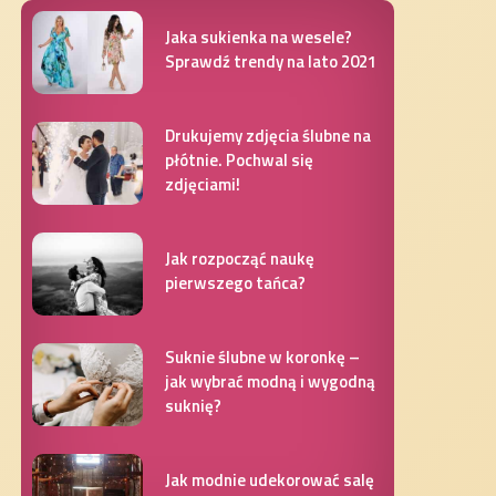
Jaka sukienka na wesele?
Sprawdź trendy na lato 2021
Drukujemy zdjęcia ślubne na
płótnie. Pochwal się
zdjęciami!
Jak rozpocząć naukę
pierwszego tańca?
Suknie ślubne w koronkę –
jak wybrać modną i wygodną
suknię?
Jak modnie udekorować salę