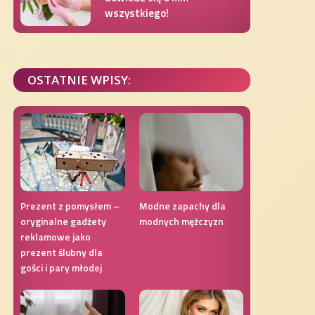
wszystkiego!
OSTATNIE WPISY:
Prezent z pomysłem –
Modne zapachy dla
oryginalne gadżety
modnych mężczyzn
reklamowe jako
prezent ślubny dla
gości i pary młodej