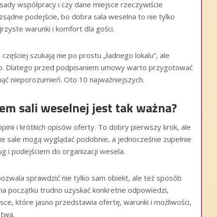
zasady współpracy i czy dane miejsce rzeczywiście
zsądne podejście, bo dobra sala weselna to nie tylko
rzyste warunki i komfort dla gości.
zęściej szukają nie po prostu „ładnego lokalu”, ale
eb. Dlatego przed podpisaniem umowy warto przygotować
knąć nieporozumień. Oto 10 najważniejszych.
m sali weselnej jest tak ważna?
pinii i krótkich opisów oferty. To dobry pierwszy krok, ale
ie sale mogą wyglądać podobnie, a jednocześnie zupełnie
g i podejściem do organizacji wesela.
ala sprawdzić nie tylko sam obiekt, ale też sposób
ż na początku trudno uzyskać konkretne odpowiedzi,
jsce, które jasno przedstawia ofertę, warunki i możliwości,
stwa.