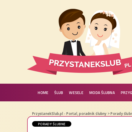
HOME
ŚLUB
WESELE
MODA ŚLUBNA
PRZY
PrzystanekSlub.pl - Portal, poradnik ślubny
>
Porady ślub
PORADY ŚLUBNE