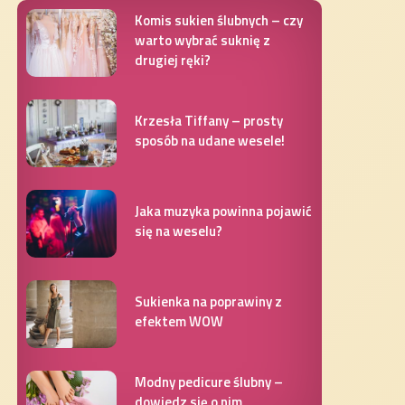
Komis sukien ślubnych – czy
warto wybrać suknię z
drugiej ręki?
Krzesła Tiffany – prosty
sposób na udane wesele!
Jaka muzyka powinna pojawić
się na weselu?
Sukienka na poprawiny z
efektem WOW
Modny pedicure ślubny –
dowiedz się o nim