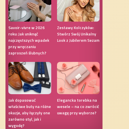
Savoir-vivre w 2026
Zestawy Kolczyków:
roku: Jak uniknąć
Stwórz Swój Unikalny
najczęstszych wpadek
Look z Jubilerem Sezam
przy wręczaniu
zaproszeń ślubnych?
Jak dopasować
Elegancka torebka na
właściwe buty na różne
wesele – na co zwrócić
okazje, aby łączyły one
uwagę przy wyborze?
zarówno styl, jak i
wygodę?