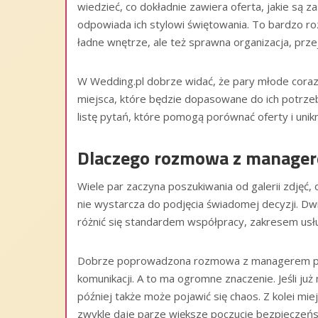
wiedzieć, co dokładnie zawiera oferta, jakie są 
odpowiada ich stylowi świętowania. To bardzo ro
ładne wnętrze, ale też sprawna organizacja, przej
W Wedding.pl dobrze widać, że pary młode coraz c
miejsca, które będzie dopasowane do ich potrz
listę pytań, które pomogą porównać oferty i uni
Dlaczego rozmowa z managere
Wiele par zaczyna poszukiwania od galerii zdjęć, o
nie wystarcza do podjęcia świadomej decyzji. Dw
różnić się standardem współpracy, zakresem usłu
Dobrze poprowadzona rozmowa z managerem pozw
komunikacji. A to ma ogromne znaczenie. Jeśli ju
później także może pojawić się chaos. Z kolei mie
zwykle daje parze większe poczucie bezpieczeń