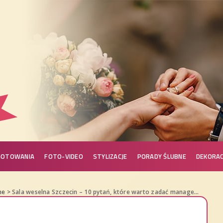
GOTOWANIA
FOTO-VIDEO
STYLIZACJE
PORADY ŚLUBNE
DEKORAC
ne
>
Sala weselna Szczecin – 10 pytań, które warto zadać managerowi obiektu