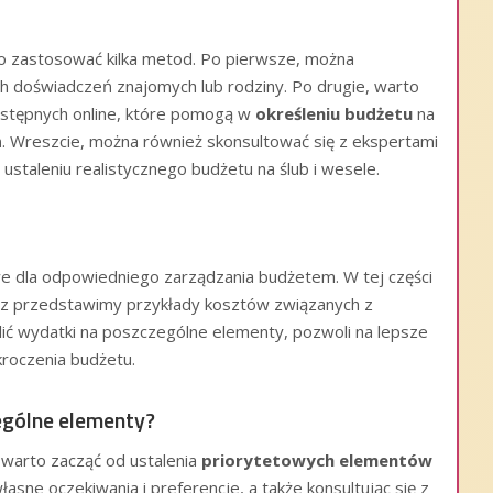
to zastosować kilka metod. Po pierwsze, można
 doświadczeń znajomych lub rodziny. Po drugie, warto
ostępnych online, które pomogą w
określeniu budżetu
na
ń. Wreszcie, można również skonsultować się z ekspertami
staleniu realistycznego budżetu na ślub i wesele.
e dla odpowiedniego zarządzania budżetem. W tej części
z przedstawimy przykłady kosztów związanych z
elić wydatki na poszczególne elementy, pozwoli na lepsze
ekroczenia budżetu.
ególne elementy?
warto zacząć od ustalenia
priorytetowych elementów
asne oczekiwania i preferencje, a także konsultując się z