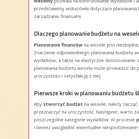
weselny
pozwala na kontrolowanie wydatków i un
przedstawimy wskazówki dotyczące planowania 
zarządzaniu finansami.
Dlaczego planowanie budżetu na wesele
Planowanie finansów
na wesele jest niezbędne,
Znaczenie odpowiedniego planowania budżetu wes
wydatków, a także na elastyczne dostosowanie si
planowania budżetu wesela może prowadzić do pr
uroczystości i satysfakcję z niej.
Pierwsze kroki w planowaniu budżetu ś
Aby
stworzyć budżet
na wesele, należy zacząć 
przeznaczyć na uroczystość. Następnie, warto zas
poszczególne kategorie wydatków. W procesie
p
również uwzględnić ewentualne niespodziewane w