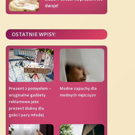
dwoje!
OSTATNIE WPISY:
Prezent z pomysłem –
Modne zapachy dla
oryginalne gadżety
modnych mężczyzn
reklamowe jako
prezent ślubny dla
gości i pary młodej