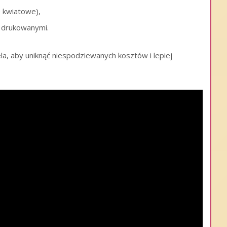
e kwiatowe),
i drukowanymi.
a, aby uniknąć niespodziewanych kosztów i lepiej