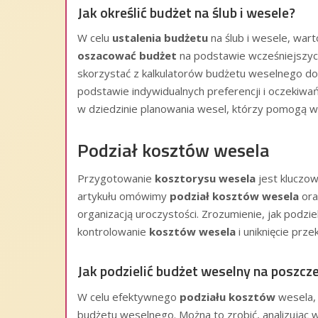
Jak określić budżet na ślub i wesele?
W celu
ustalenia budżetu
na ślub i wesele, war
oszacować budżet
na podstawie wcześniejszych
skorzystać z kalkulatorów budżetu weselnego d
podstawie indywidualnych preferencji i oczekiwa
w dziedzinie planowania wesel, którzy pomogą w u
Podział kosztów wesela
Przygotowanie
kosztorysu wesela
jest kluczow
artykułu omówimy
podział kosztów wesela
ora
organizacją uroczystości. Zrozumienie, jak podzi
kontrolowanie
kosztów wesela
i uniknięcie prz
Jak podzielić budżet weselny na poszcz
W celu efektywnego
podziału kosztów
wesela, 
budżetu weselnego. Można to zrobić, analizując wł