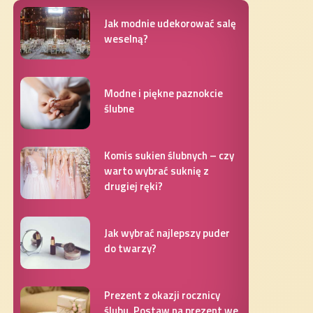
Jak modnie udekorować salę
weselną?
Modne i piękne paznokcie
ślubne
Komis sukien ślubnych – czy
warto wybrać suknię z
drugiej ręki?
Jak wybrać najlepszy puder
do twarzy?
Prezent z okazji rocznicy
ślubu. Postaw na prezent we