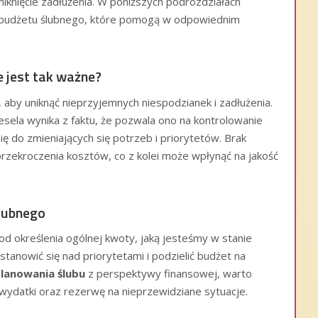
iknięcie zadłużenia. W poniższych podrozdziałach
budżetu ślubnego, które pomogą w odpowiednim
 jest tak ważne?
 aby uniknąć nieprzyjemnych niespodzianek i zadłużenia.
ela wynika z faktu, że pozwala ono na kontrolowanie
ę do zmieniających się potrzeb i priorytetów. Brak
zekroczenia kosztów, co z kolei może wpłynąć na jakość
lubnego
od określenia ogólnej kwoty, jaką jesteśmy w stanie
tanowić się nad priorytetami i podzielić budżet na
lanowania ślubu
z perspektywy finansowej, warto
ydatki oraz rezerwę na nieprzewidziane sytuacje.