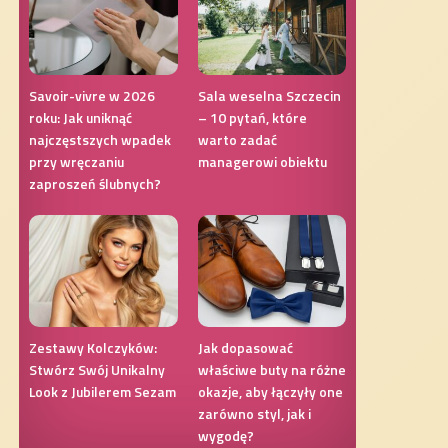
Savoir-vivre w 2026
Sala weselna Szczecin
roku: Jak uniknąć
– 10 pytań, które
najczęstszych wpadek
warto zadać
przy wręczaniu
managerowi obiektu
zaproszeń ślubnych?
Zestawy Kolczyków:
Jak dopasować
Stwórz Swój Unikalny
właściwe buty na różne
Look z Jubilerem Sezam
okazje, aby łączyły one
zarówno styl, jak i
wygodę?