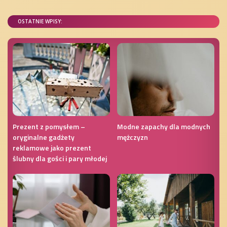
OSTATNIE WPISY:
Prezent z pomysłem –
Modne zapachy dla modnych
oryginalne gadżety
mężczyzn
reklamowe jako prezent
ślubny dla gości i pary młodej