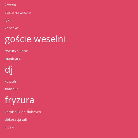
krzesła
ciasto na wesele
loki
koronka
goście weselni
fryzury ślubne
manicure
dj
koszula
glamour
fryzura
komis sukien ślubnych
dekoracja sali
loczki