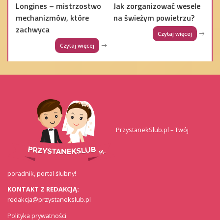
Longines – mistrzostwo
Jak zorganizować wesele
mechanizmów, które
na świeżym powietrzu?
zachwyca
Czytaj więcej
Czytaj więcej
PrzystanekSlub.pl – Twój
poradnik, portal ślubny!
KONTAKT Z REDAKCJĄ:
redakcja@przystanekslub.pl
Polityka prywatności