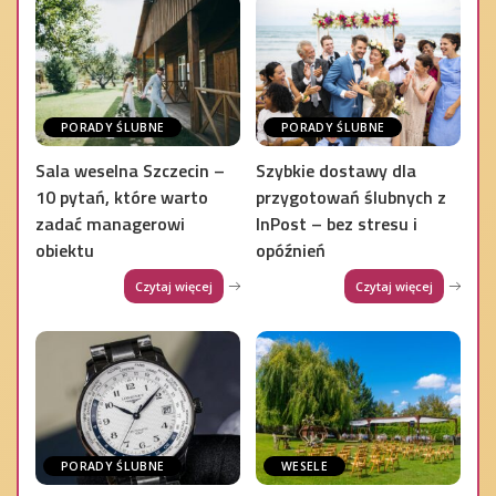
PORADY ŚLUBNE
PORADY ŚLUBNE
Sala weselna Szczecin –
Szybkie dostawy dla
10 pytań, które warto
przygotowań ślubnych z
zadać managerowi
InPost – bez stresu i
obiektu
opóźnień
Czytaj więcej
Czytaj więcej
PORADY ŚLUBNE
WESELE