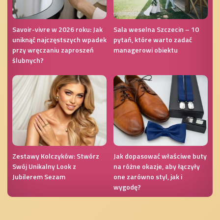
Savoir-vivre w 2026 roku: Jak
Sala weselna Szczecin – 10
uniknąć najczęstszych wpadek
pytań, które warto zadać
przy wręczaniu zaproszeń
managerowi obiektu
ślubnych?
Zestawy Kolczyków: Stwórz
Jak dopasować właściwe buty
Swój Unikalny Look z
na różne okazje, aby łączyły
Jubilerem Sezam
one zarówno styl, jak i
wygodę?