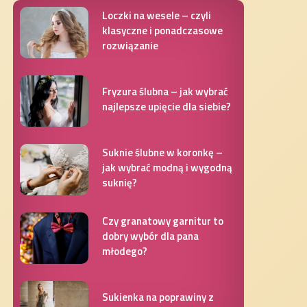
Loczki na wesele – czyli
klasyczne i ponadczasowe
rozwiązanie
Fryzura ślubna – jak wybrać
najlepsze upięcie dla siebie?
Suknie ślubne w koronkę –
jak wybrać modną i wygodną
suknię?
Czy granatowy garnitur to
dobry wybór dla pana
młodego?
Sukienka na poprawiny z