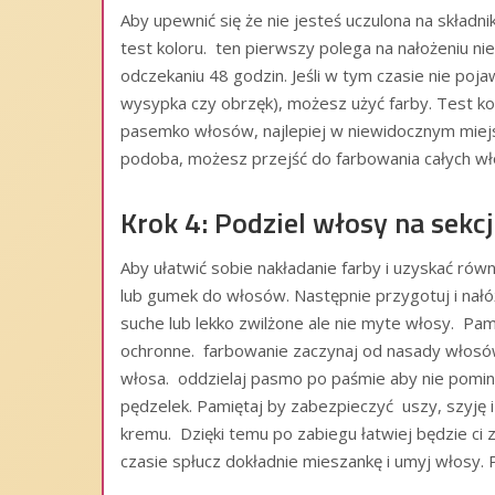
Aby upewnić się że nie jesteś uczulona na składnik
test koloru. ten pierwszy polega na nałożeniu niew
odczekaniu 48 godzin. Jeśli w tym czasie nie poja
wysypka czy obrzęk), możesz użyć farby. Test kolo
pasemko włosów, najlepiej w niewidocznym miejscu
podoba, możesz przejść do farbowania całych w
Krok 4: Podziel włosy na sekcj
Aby ułatwić sobie nakładanie farby i uzyskać równo
lub gumek do włosów. Następnie przygotuj i nałóż
suche lub lekko zwilżone ale nie myte włosy. Pam
ochronne. farbowanie zaczynaj od nasady włosó
włosa. oddzielaj pasmo po paśmie aby nie pomi
pędzelek. Pamiętaj by zabezpieczyć uszy, szyję 
kremu. Dzięki temu po zabiegu łatwiej będzie c
czasie spłucz dokładnie mieszankę i umyj włosy.