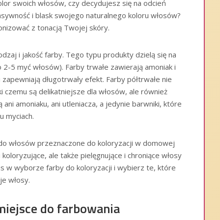
olor swoich włosów, czy decydujesz się na odcień
ensywność i blask swojego naturalnego koloru włosów?
onizować z tonacją Twojej skóry.
zaj i jakość farby. Tego typu produkty dzielą się na
o 2-5 myć włosów). Farby trwałe zawierają amoniak i
 i zapewniają długotrwały efekt. Farby półtrwałe nie
ki czemu są delikatniejsze dla włosów, ale również
ani amoniaku, ani utleniacza, a jedynie barwniki, które
ku myciach.
y do włosów przeznaczone do koloryzacji w domowej
koloryzujące, ale także pielęgnujące i chroniące włosy
 w wyborze farby do koloryzacji i wybierz te, które
je włosy.
 miejsce do farbowania