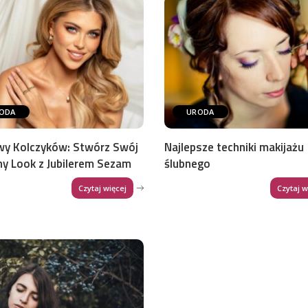
ODA
URODA
wy Kolczyków: Stwórz Swój
Najlepsze techniki makijażu
ny Look z Jubilerem Sezam
ślubnego
Czytaj więcej
Czytaj w