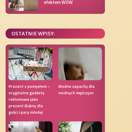
efektem WOW
OSTATNIE WPISY:
Prezent z pomysłem –
Modne zapachy dla
oryginalne gadżety
modnych mężczyzn
reklamowe jako
prezent ślubny dla
gości i pary młodej