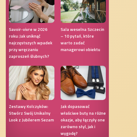
Savoir-vivre w 2026
Sala weselna Szczecin
roku: Jak uniknąć
– 10 pytań, które
najczęstszych wpadek
warto zadać
przy wręczaniu
managerowi obiektu
zaproszeń ślubnych?
Zestawy Kolczyków:
Jak dopasować
Stwórz Swój Unikalny
właściwe buty na różne
Look z Jubilerem Sezam
okazje, aby łączyły one
zarówno styl, jak i
wygodę?