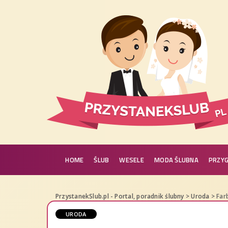
HOME
ŚLUB
WESELE
MODA ŚLUBNA
PRZY
PrzystanekSlub.pl - Portal, poradnik ślubny
>
Uroda
>
Far
URODA