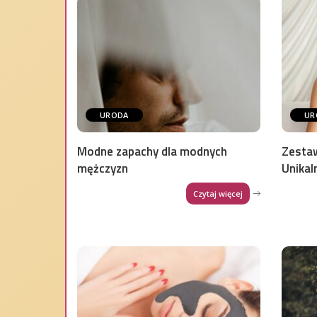
URODA
UR
Modne zapachy dla modnych
Zesta
mężczyzn
Unikal
Czytaj więcej