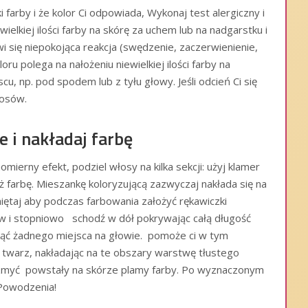
i farby i że kolor Ci odpowiada, Wykonaj test alergiczny i
ielkiej ilości farby na skórę za uchem lub na nadgarstku i
wi się niepokojąca reakcja (swędzenie, zaczerwienienie,
ru polega na nałożeniu niewielkiej ilości farby na
, np. pod spodem lub z tyłu głowy. Jeśli odcień Ci się
łosów.
e i nakładaj farbę
mierny efekt, podziel włosy na kilka sekcji: użyj klamer
 farbę. Mieszankę koloryzującą zazwyczaj nakłada się na
iętaj aby podczas farbowania założyć rękawiczki
w i stopniowo schodź w dół pokrywając całą długość
nąć żadnego miejsca na głowie. pomoże ci w tym
i twarz, nakładając na te obszary warstwę tłustego
i zmyć powstały na skórze plamy farby. Po wyznaczonym
 Powodzenia!