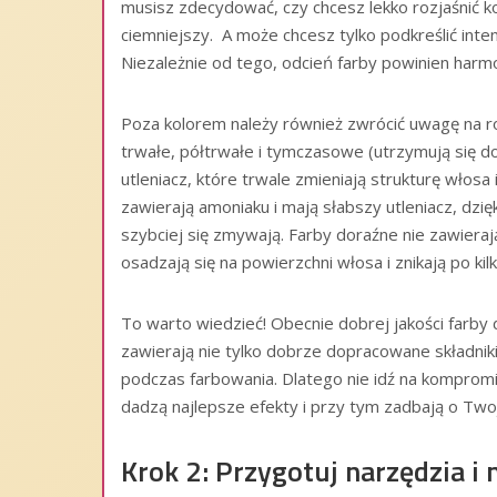
musisz zdecydować, czy chcesz lekko rozjaśnić k
ciemniejszy. A może chcesz tylko podkreślić int
Niezależnie od tego, odcień farby powinien harm
Poza kolorem należy również zwrócić uwagę na rod
trwałe, półtrwałe i tymczasowe (utrzymują się d
utleniacz, które trwale zmieniają strukturę włosa
zawierają amoniaku i mają słabszy utleniacz, dzię
szybciej się zmywają. Farby doraźne nie zawierają 
osadzają się na powierzchni włosa i znikają po kil
To warto wiedzieć! Obecnie dobrej jakości farb
zawierają nie tylko dobrze dopracowane składniki 
podczas farbowania. Dlatego nie idź na kompromis
dadzą najlepsze efekty i przy tym zadbają o Two
Krok 2: Przygotuj narzędzia i