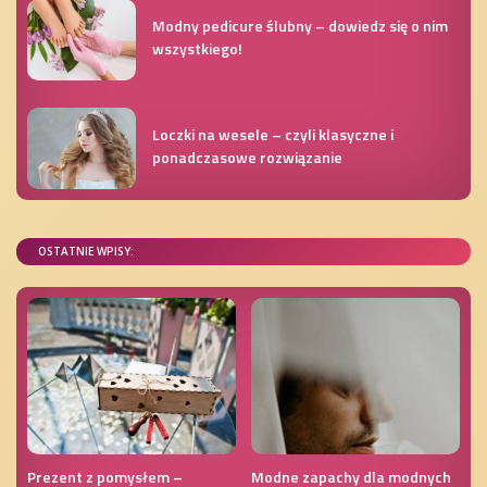
Modny pedicure ślubny – dowiedz się o nim
wszystkiego!
Loczki na wesele – czyli klasyczne i
ponadczasowe rozwiązanie
OSTATNIE WPISY:
Prezent z pomysłem –
Modne zapachy dla modnych