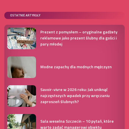
OSTATNIE ARTYKUŁY
Prezent z pomysłem – oryginalne gadżety
reklamowe jako prezent ślubny dla gości i
pary młodej
Modne zapachy dla modnych mężczyzn
Savoir-vivre w 2026 roku: Jak uniknąć
najczęstszych wpadek przy wręczaniu
zaproszeń ślubnych?
Sala weselna Szczecin – 10 pytań, które
warto zadać managerowi obiektu