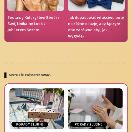
Zestawy Kolczyków: Stwórz
Jak dopasować właściwe buty
Swój Unikalny Look z
na różne okazje, aby łączyły
Jubilerem Sezam
one zarówno styl, jak i
wygodę?
Może Cie zainteresować?
PORADY ŚLUBNE
PORADY ŚLUBNE