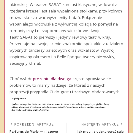
aktorskiej. W teatrze SABAT zamiast klasycznej widowni z
rzędami krzeseł jest sala wypełniona stolikami, przy których
można skosztować wyśmienitych dań. Połączenie
wspaniałego widowiska z wykwintną kolacją to pomysł na
romantyczny i niezapomniany wieczór we dwoje.
Teatr SABAT to pierwszy i jedyny rewiowy teatr w kraju.
Prezentuje na swojej scenie znakomite spektakle z udziałem
wybitnych tancerzy baletowych oraz wokalistów. Wystrój
inspirowany okresem La Belle Epoque tworzy niezwykły,
secesyjny klimat.
Choć wybór
prezentu dla dwojga
często sprawia wiele
problemów to mamy nadzieje, że któraś z naszych
propozycji przypadła Ci do gustu i zachwyci obdarowanych.
POPRZEDNI ARTYKUŁ
NASTĘPNY ARTYKUŁ
Parfums de Marly — niszowe
Jak modnie udekorować salę