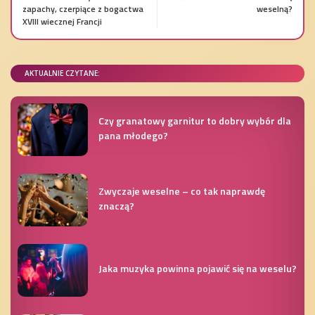
zapachy, czerpiące z bogactwa
weselną?
XVIII wiecznej Francji
AKTUALNIE CZYTANE:
Czy granatowy garnitur to dobry wybór dla
pana młodego?
Zwyczaje weselne – co tak naprawdę
znaczą?
Jaka muzyka powinna pojawić się na weselu?