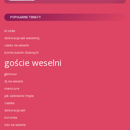
POPULARNE TEMATY
krzesła
dekoracja sali weselnej
ciasto na wesele
komis sukien ślubnych
goście weselni
glamour
dj na wesele
manicure
jak zadowolić męża
ciastka
dekoracja sali
koronka
loki na wesele