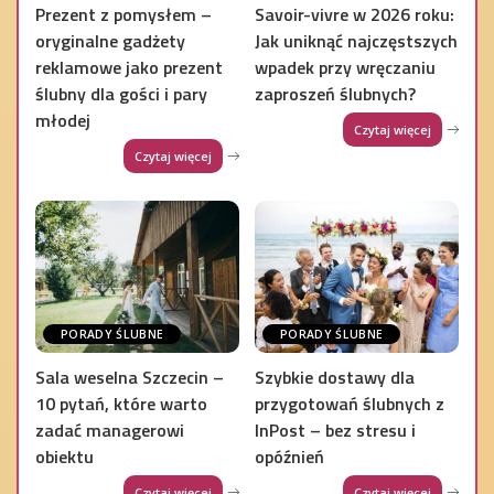
Prezent z pomysłem –
Savoir-vivre w 2026 roku:
oryginalne gadżety
Jak uniknąć najczęstszych
reklamowe jako prezent
wpadek przy wręczaniu
ślubny dla gości i pary
zaproszeń ślubnych?
młodej
Czytaj więcej
Czytaj więcej
PORADY ŚLUBNE
PORADY ŚLUBNE
Sala weselna Szczecin –
Szybkie dostawy dla
10 pytań, które warto
przygotowań ślubnych z
zadać managerowi
InPost – bez stresu i
obiektu
opóźnień
Czytaj więcej
Czytaj więcej