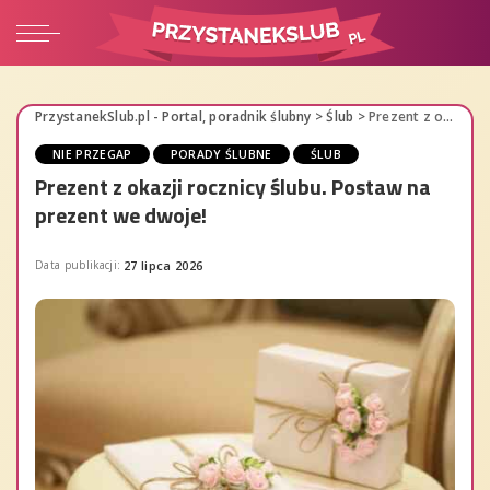
PrzystanekSlub.pl - Portal, poradnik ślubny
>
Ślub
>
Prezent z okazji rocznicy ślubu. Postaw na prezent we dwoje!
NIE PRZEGAP
PORADY ŚLUBNE
ŚLUB
Prezent z okazji rocznicy ślubu. Postaw na
prezent we dwoje!
Data publikacji:
27 lipca 2026