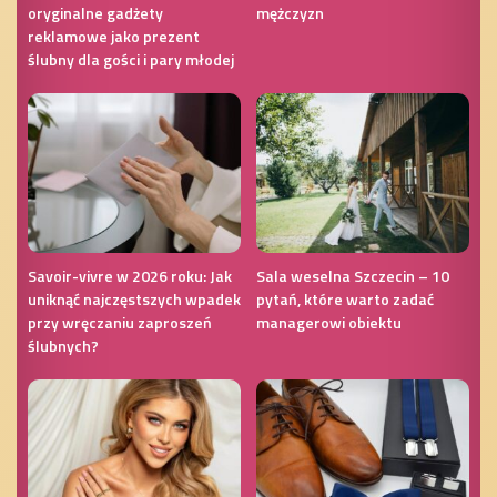
oryginalne gadżety
mężczyzn
reklamowe jako prezent
ślubny dla gości i pary młodej
Savoir-vivre w 2026 roku: Jak
Sala weselna Szczecin – 10
uniknąć najczęstszych wpadek
pytań, które warto zadać
przy wręczaniu zaproszeń
managerowi obiektu
ślubnych?