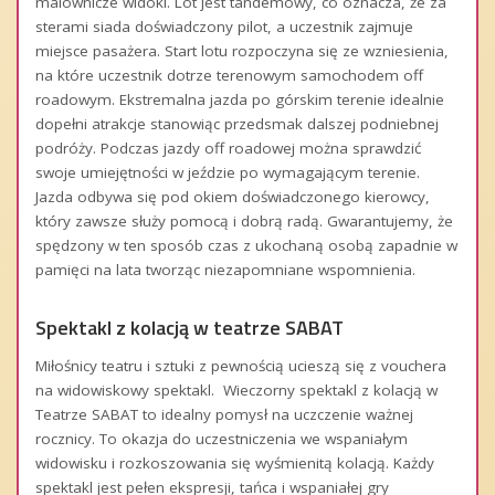
malownicze widoki. Lot jest tandemowy, co oznacza, że za
sterami siada doświadczony pilot, a uczestnik zajmuje
miejsce pasażera. Start lotu rozpoczyna się ze wzniesienia,
na które uczestnik dotrze terenowym samochodem off
roadowym. Ekstremalna jazda po górskim terenie idealnie
dopełni atrakcje stanowiąc przedsmak dalszej podniebnej
podróży. Podczas jazdy off roadowej można sprawdzić
swoje umiejętności w jeździe po wymagającym terenie.
Jazda odbywa się pod okiem doświadczonego kierowcy,
który zawsze służy pomocą i dobrą radą. Gwarantujemy, że
spędzony w ten sposób czas z ukochaną osobą zapadnie w
pamięci na lata tworząc niezapomniane wspomnienia.
Spektakl z kolacją w teatrze SABAT
Miłośnicy teatru i sztuki z pewnością ucieszą się z vouchera
na widowiskowy spektakl. Wieczorny spektakl z kolacją w
Teatrze SABAT to idealny pomysł na uczczenie ważnej
rocznicy. To okazja do uczestniczenia we wspaniałym
widowisku i rozkoszowania się wyśmienitą kolacją. Każdy
spektakl jest pełen ekspresji, tańca i wspaniałej gry