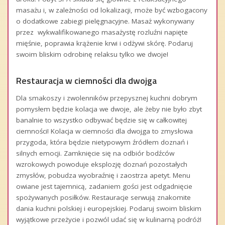
masażu i, w zależności od lokalizacji, może być wzbogacony
o dodatkowe zabiegi pielęgnacyjne. Masaż wykonywany
przez wykwalifikowanego masażystę rozluźni napięte
mięśnie, poprawia krążenie krwi i odżywi skórę. Podaruj
swoim bliskim odrobinę relaksu tylko we dwoje!
Restauracja w ciemności dla dwojga
Dla smakoszy i zwolenników przepysznej kuchni dobrym
pomysłem będzie kolacja we dwoje, ale żeby nie było zbyt
banalnie to wszystko odbywać będzie się w całkowitej
ciemności! Kolacja w ciemności dla dwojga to zmysłowa
przygoda, która będzie nietypowym źródłem doznań i
silnych emocji. Zamknięcie się na odbiór bodźców
wzrokowych powoduje eksplozję doznań pozostałych
zmysłów, pobudza wyobraźnię i zaostrza apetyt. Menu
owiane jest tajemnicą, zadaniem gości jest odgadnięcie
spożywanych posiłków. Restauracje serwują znakomite
dania kuchni polskiej i europejskiej. Podaruj swoim bliskim
wyjątkowe przeżycie i pozwól udać się w kulinarną podróż!