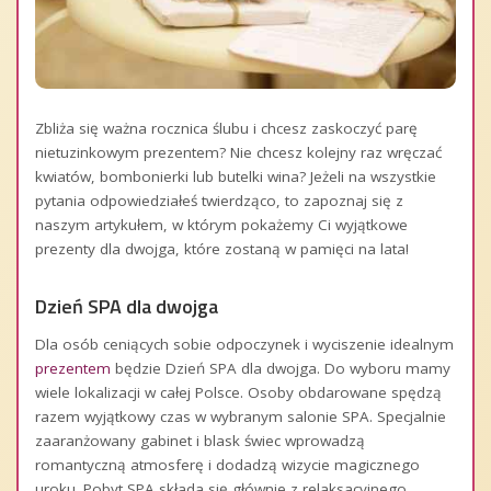
Zbliża się ważna rocznica ślubu i chcesz zaskoczyć parę
nietuzinkowym prezentem? Nie chcesz kolejny raz wręczać
kwiatów, bombonierki lub butelki wina? Jeżeli na wszystkie
pytania odpowiedziałeś twierdząco, to zapoznaj się z
naszym artykułem, w którym pokażemy Ci wyjątkowe
prezenty dla dwojga, które zostaną w pamięci na lata!
Dzień SPA dla dwojga
Dla osób ceniących sobie odpoczynek i wyciszenie idealnym
prezentem
będzie Dzień SPA dla dwojga. Do wyboru mamy
wiele lokalizacji w całej Polsce. Osoby obdarowane spędzą
razem wyjątkowy czas w wybranym salonie SPA. Specjalnie
zaaranżowany gabinet i blask świec wprowadzą
romantyczną atmosferę i dodadzą wizycie magicznego
uroku. Pobyt SPA składa się głównie z relaksacyjnego