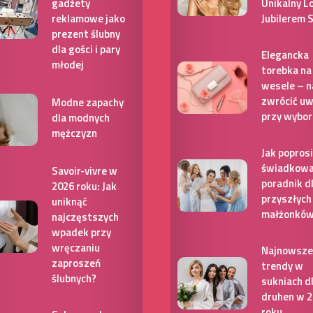
gadżety
Unikalny L
reklamowe jako
Jubilerem 
prezent ślubny
dla gości i pary
Elegancka
młodej
torebka na
wesele – n
zwrócić u
Modne zapachy
przy wybor
dla modnych
mężczyzn
Jak poprosi
świadkowa
Savoir-vivre w
poradnik d
2026 roku: Jak
przyszłych
uniknąć
małżonkó
najczęstszych
wpadek przy
wręczaniu
Najnowsze
zaproszeń
trendy w
ślubnych?
sukniach d
druhen w 
roku