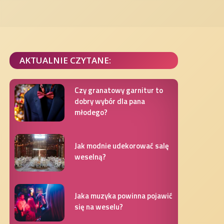
AKTUALNIE CZYTANE:
Czy granatowy garnitur to
dobry wybór dla pana
młodego?
Jak modnie udekorować salę
weselną?
Jaka muzyka powinna pojawić
się na weselu?