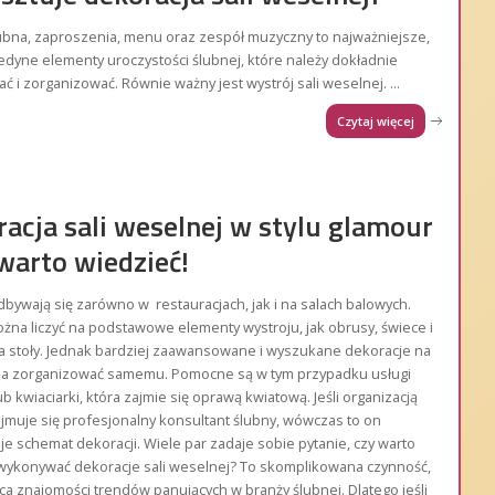
ubna, zaproszenia, menu oraz zespół muzyczny to najważniejsze,
jedyne elementy uroczystości ślubnej, które należy dokładnie
ć i zorganizować. Równie ważny jest wystrój sali weselnej.
...
Czytaj więcej
acja sali weselnej w stylu glamour
warto wiedzieć!
bywają się zarówno w restauracjach, jak i na salach balowych.
żna liczyć na podstawowe elementy wystroju, jak obrusy, świece i
 stoły. Jednak bardziej zaawansowane i wyszukane dekoracje na
ba zorganizować samemu. Pomocne są w tym przypadku usługi
lub kwiaciarki, która zajmie się oprawą kwiatową. Jeśli organizacją
jmuje się profesjonalny konsultant ślubny, wówczas to on
e schemat dekoracji. Wiele par zadaje sobie pytanie, czy warto
ykonywać dekoracje sali weselnej? To skomplikowana czynność,
a znajomości trendów panujących w branży ślubnej. Dlatego jeśli