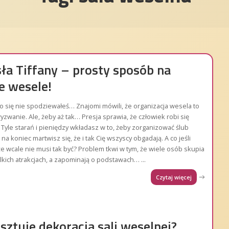
ła Tiffany – prosty sposób na
e wesele!
o się nie spodziewałeś… Znajomi mówili, że organizacja wesela to
yzwanie. Ale, żeby aż tak… Presja sprawia, że człowiek robi się
Tyle starań i pieniędzy wkładasz w to, żeby zorganizować ślub
na koniec martwisz się, że i tak Cię wszyscy obgadają. A co jeśli
e wcale nie musi tak być? Problem tkwi w tym, że wiele osób skupia
elkich atrakcjach, a zapominają o podstawach…
...
Czytaj więcej
osztuje dekoracja sali weselnej?