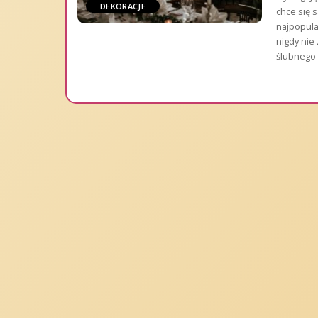
DEKORACJE
chce się 
najpopula
nigdy nie
ślubnego