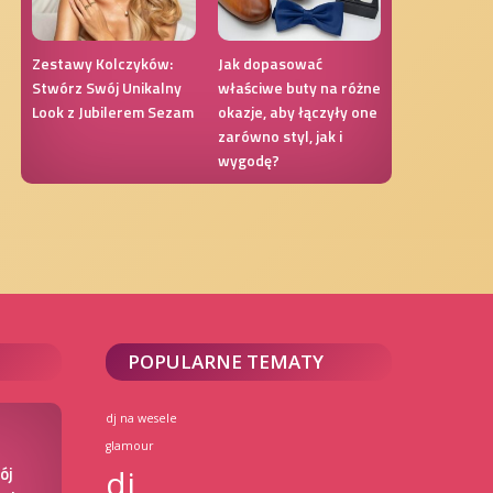
Zestawy Kolczyków:
Jak dopasować
Stwórz Swój Unikalny
właściwe buty na różne
Look z Jubilerem Sezam
okazje, aby łączyły one
zarówno styl, jak i
wygodę?
POPULARNE TEMATY
dj na wesele
:
glamour
ój
dj