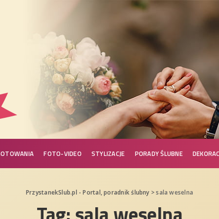
GOTOWANIA
FOTO-VIDEO
STYLIZACJE
PORADY ŚLUBNE
DEKORAC
PrzystanekSlub.pl - Portal, poradnik ślubny
>
sala weselna
Tag:
sala weselna