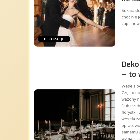
Suknia śl
choć nie 
zaplanowa
DEKORACJE
Dekor
– to 
Wesela od
Często mo
wazony na
ślub trze
florystki 
wesela za
opracowuj
samemu w
wymagając