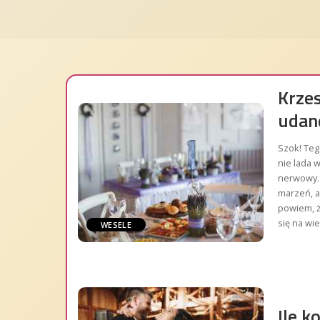
Krzes
udan
Szok! Teg
nie lada w
nerwowy. 
marzeń, a 
powiem, ż
się na wi
WESELE
Ile k