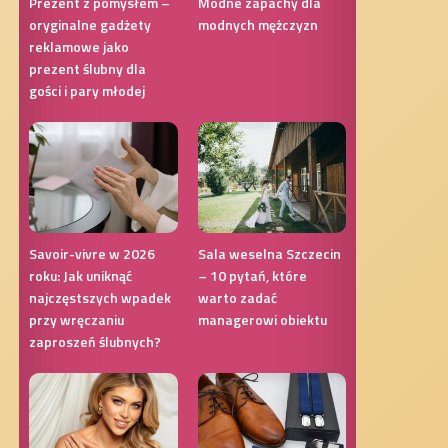
Prezent z pomysłem –
Modne zapachy dla
oryginalne gadżety
modnych mężczyzn
reklamowe jako
prezent ślubny dla
gości i pary młodej
Savoir-vivre w 2026
Sala weselna Szczecin
roku: Jak uniknąć
– 10 pytań, które
najczęstszych wpadek
warto zadać
przy wręczaniu
managerowi obiektu
zaproszeń ślubnych?