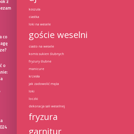
ook z
Sezam
koszula
ciastka
loki na wesele
goście weselni
a co
wagę
ciasto na wesele
ze?
komis sukien ślubnych
fryzury ślubne
ć o
manicure
nie:
krzesła
la
jak zadowolić męża
w
loki
loczki
dekoracja sali weselnej
fryzura
la
2024
garnitur