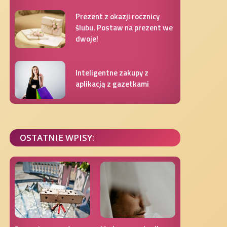
Prezent z okazji rocznicy
ślubu. Postaw na prezent we
dwoje!
Inteligentne zakupy z
aplikacją z gazetkami
OSTATNIE WPISY: