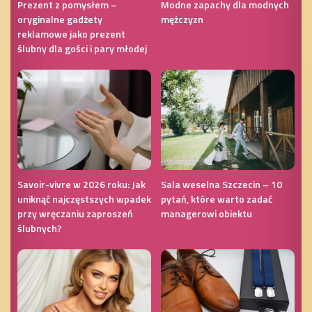
Prezent z pomysłem –
Modne zapachy dla modnych
oryginalne gadżety
mężczyzn
reklamowe jako prezent
ślubny dla gości i pary młodej
Savoir-vivre w 2026 roku: Jak
Sala weselna Szczecin – 10
uniknąć najczęstszych wpadek
pytań, które warto zadać
przy wręczaniu zaproszeń
managerowi obiektu
ślubnych?