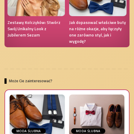
Zestawy Kolczyków: Stwórz
Jak dopasować właściwe buty
Swój Unikalny Look z
na różne okazje, aby łączyły
Jubilerem Sezam
one zarówno styl, jak i
wygodę?
Może Cie zainteresować?
MODA ŚLUBNA
MODA ŚLUBNA