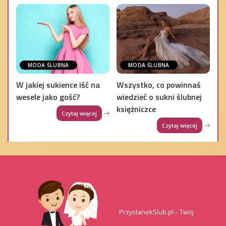
MODA ŚLUBNA
MODA ŚLUBNA
W jakiej sukience iść na
Wszystko, co powinnaś
wesele jako gość?
wiedzieć o sukni ślubnej
księżniczce
Czytaj więcej
Czytaj więcej
PrzystanekSlub.pl – Twój