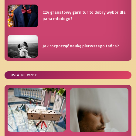
Czy granatowy garnitur to dobry wybór dla
pana młodego?
Jak rozpocząć naukę pierwszego tańca?
OSTATNIE WPISY: