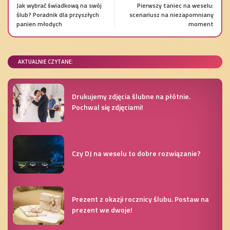
Jak wybrać świadkową na swój
Pierwszy taniec na weselu:
ślub? Poradnik dla przyszłych
scenariusz na niezapomniany
panien młodych
moment
AKTUALNIE CZYTANE:
Drukujemy zdjęcia ślubne na płótnie.
Pochwal się zdjęciami!
Czy DJ na weselu to dobre rozwiązanie?
Prezent z okazji rocznicy ślubu. Postaw na
prezent we dwoje!