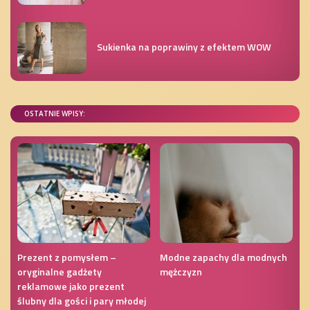
Sukienka na poprawiny z efektem WOW
OSTATNIE WPISY:
Prezent z pomysłem –
Modne zapachy dla modnych
oryginalne gadżety
mężczyzn
reklamowe jako prezent
ślubny dla gości i pary młodej