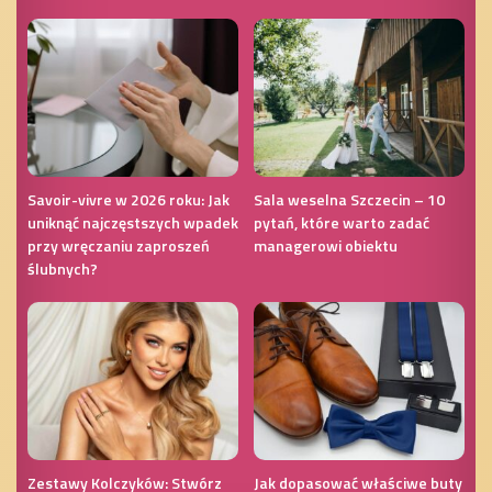
Savoir-vivre w 2026 roku: Jak
Sala weselna Szczecin – 10
uniknąć najczęstszych wpadek
pytań, które warto zadać
przy wręczaniu zaproszeń
managerowi obiektu
ślubnych?
Zestawy Kolczyków: Stwórz
Jak dopasować właściwe buty