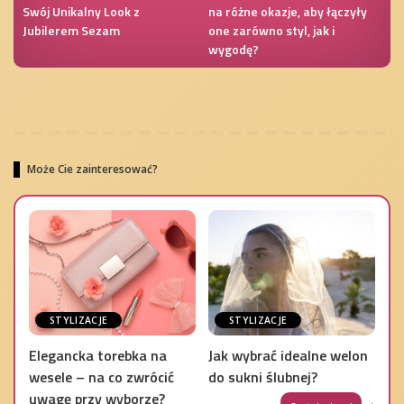
Swój Unikalny Look z
na różne okazje, aby łączyły
Jubilerem Sezam
one zarówno styl, jak i
wygodę?
Może Cie zainteresować?
STYLIZACJE
STYLIZACJE
Elegancka torebka na
Jak wybrać idealne welon
wesele – na co zwrócić
do sukni ślubnej?
uwagę przy wyborze?