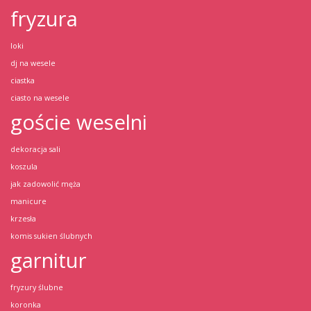
fryzura
loki
dj na wesele
ciastka
ciasto na wesele
goście weselni
dekoracja sali
koszula
jak zadowolić męża
manicure
krzesła
komis sukien ślubnych
garnitur
fryzury ślubne
koronka