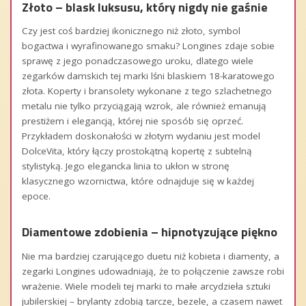
Złoto – blask luksusu, który nigdy nie gaśnie
Czy jest coś bardziej ikonicznego niż złoto, symbol
bogactwa i wyrafinowanego smaku? Longines zdaje sobie
sprawę z jego ponadczasowego uroku, dlatego wiele
zegarków damskich tej marki lśni blaskiem 18-karatowego
złota. Koperty i bransolety wykonane z tego szlachetnego
metalu nie tylko przyciągają wzrok, ale również emanują
prestiżem i elegancją, której nie sposób się oprzeć.
Przykładem doskonałości w złotym wydaniu jest model
DolceVita, który łączy prostokątną kopertę z subtelną
stylistyką. Jego elegancka linia to ukłon w stronę
klasycznego wzornictwa, które odnajduje się w każdej
epoce.
Diamentowe zdobienia – hipnotyzujące piękno
Nie ma bardziej czarującego duetu niż kobieta i diamenty, a
zegarki Longines udowadniają, że to połączenie zawsze robi
wrażenie. Wiele modeli tej marki to małe arcydzieła sztuki
jubilerskiej – brylanty zdobią tarcze, bezele, a czasem nawet