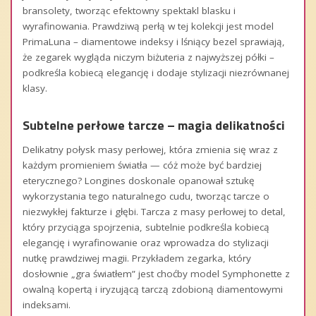
bransolety, tworząc efektowny spektakl blasku i
wyrafinowania. Prawdziwą perłą w tej kolekcji jest model
PrimaLuna – diamentowe indeksy i lśniący bezel sprawiają,
że zegarek wygląda niczym biżuteria z najwyższej półki –
podkreśla kobiecą elegancję i dodaje stylizacji niezrównanej
klasy.
Subtelne perłowe tarcze – magia delikatności
Delikatny połysk masy perłowej, która zmienia się wraz z
każdym promieniem światła — cóż może być bardziej
eterycznego? Longines doskonale opanował sztukę
wykorzystania tego naturalnego cudu, tworząc tarcze o
niezwykłej fakturze i głębi. Tarcza z masy perłowej to detal,
który przyciąga spojrzenia, subtelnie podkreśla kobiecą
elegancję i wyrafinowanie oraz wprowadza do stylizacji
nutkę prawdziwej magii. Przykładem zegarka, który
dosłownie „gra światłem” jest choćby model Symphonette z
owalną kopertą i iryzującą tarczą zdobioną diamentowymi
indeksami.