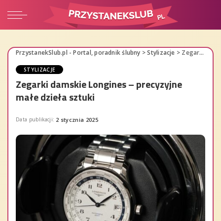
PrzystanekSlub.pl - Portal, poradnik ślubny
>
Stylizacje
>
Zegarki damskie Longines – precyzyjne małe dzieła sztuki
STYLIZACJE
Zegarki damskie Longines – precyzyjne
małe dzieła sztuki
Data publikacji:
2 stycznia 2025