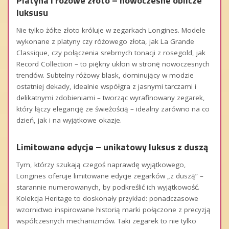
Platyna i różowe złoto – nowoczesne oblicze
luksusu
Nie tylko żółte złoto króluje w zegarkach Longines. Modele
wykonane z platyny czy różowego złota, jak La Grande
Classique, czy połączenia srebrnych tonacji z rosegold, jak
Record Collection – to piękny ukłon w stronę nowoczesnych
trendów. Subtelny różowy blask, dominujący w modzie
ostatniej dekady, idealnie współgra z jasnymi tarczami i
delikatnymi zdobieniami – tworząc wyrafinowany zegarek,
który łączy elegancję ze świeżością – idealny zarówno na co
dzień, jak i na wyjątkowe okazje.
Limitowane edycje – unikatowy luksus z duszą
Tym, którzy szukają czegoś naprawdę wyjątkowego,
Longines oferuje limitowane edycje zegarków „z duszą” –
starannie numerowanych, by podkreślić ich wyjątkowość.
Kolekcja Heritage to doskonały przykład: ponadczasowe
wzornictwo inspirowane historią marki połączone z precyzją
współczesnych mechanizmów. Taki zegarek to nie tylko