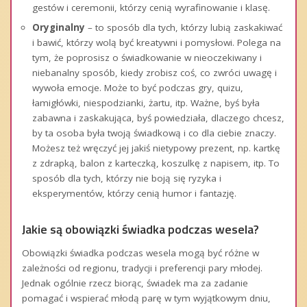
gestów i ceremonii, którzy cenią wyrafinowanie i klasę.
Oryginalny
– to sposób dla tych, którzy lubią zaskakiwać
i bawić, którzy wolą być kreatywni i pomysłowi. Polega na
tym, że poprosisz o świadkowanie w nieoczekiwany i
niebanalny sposób, kiedy zrobisz coś, co zwróci uwagę i
wywoła emocje. Może to być podczas gry, quizu,
łamigłówki, niespodzianki, żartu, itp. Ważne, byś była
zabawna i zaskakująca, byś powiedziała, dlaczego chcesz,
by ta osoba była twoją świadkową i co dla ciebie znaczy.
Możesz też wręczyć jej jakiś nietypowy prezent, np. kartkę
z zdrapką, balon z karteczką, koszulkę z napisem, itp. To
sposób dla tych, którzy nie boją się ryzyka i
eksperymentów, którzy cenią humor i fantazję.
Jakie są obowiązki świadka podczas wesela?
Obowiązki świadka podczas wesela mogą być różne w
zależności od regionu, tradycji i preferencji pary młodej.
Jednak ogólnie rzecz biorąc, świadek ma za zadanie
pomagać i wspierać młodą parę w tym wyjątkowym dniu,