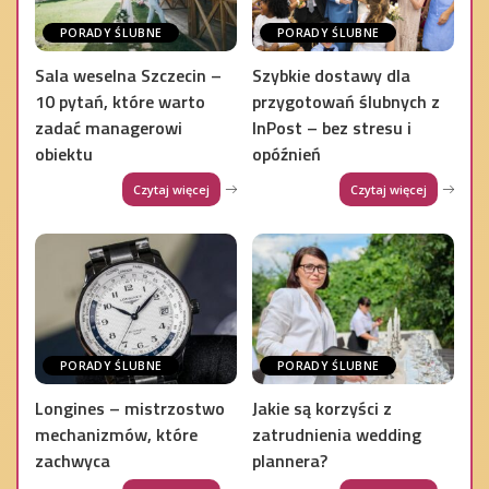
PORADY ŚLUBNE
PORADY ŚLUBNE
Sala weselna Szczecin –
Szybkie dostawy dla
10 pytań, które warto
przygotowań ślubnych z
zadać managerowi
InPost – bez stresu i
obiektu
opóźnień
Czytaj więcej
Czytaj więcej
PORADY ŚLUBNE
PORADY ŚLUBNE
Longines – mistrzostwo
Jakie są korzyści z
mechanizmów, które
zatrudnienia wedding
zachwyca
plannera?