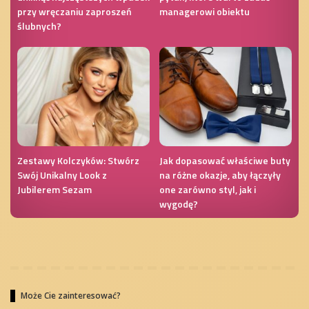
przy wręczaniu zaproszeń
managerowi obiektu
ślubnych?
Zestawy Kolczyków: Stwórz
Jak dopasować właściwe buty
Swój Unikalny Look z
na różne okazje, aby łączyły
Jubilerem Sezam
one zarówno styl, jak i
wygodę?
Może Cie zainteresować?