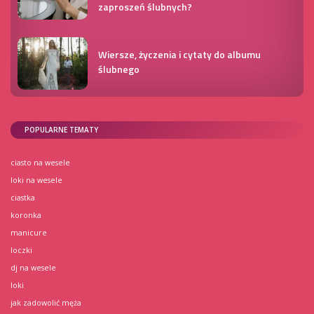
zaproszeń ślubnych?
Wiersze, życzenia i cytaty do albumu
ślubnego
POPULARNE TEMATY
ciasto na wesele
loki na wesele
ciastka
koronka
manicure
loczki
dj na wesele
loki
jak zadowolić męża