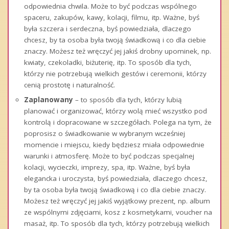
odpowiednia chwila. Może to być podczas wspólnego
spaceru, zakupów, kawy, kolacji, filmu, itp. Ważne, byś
była szczera i serdeczna, byś powiedziała, dlaczego
chcesz, by ta osoba była twoją świadkową i co dla ciebie
znaczy. Możesz też wręczyć jej jakiś drobny upominek, np.
kwiaty, czekoladki, biżuterię, itp. To sposób dla tych,
którzy nie potrzebują wielkich gestów i ceremonii, którzy
cenią prostotę i naturalność.
Zaplanowany
– to sposób dla tych, którzy lubią
planować i organizować, którzy wolą mieć wszystko pod
kontrolą i dopracowane w szczegółach. Polega na tym, że
poprosisz o świadkowanie w wybranym wcześniej
momencie i miejscu, kiedy będziesz miała odpowiednie
warunki i atmosferę. Może to być podczas specjalnej
kolacji, wycieczki, imprezy, spa, itp. Ważne, byś była
elegancka i uroczysta, byś powiedziała, dlaczego chcesz,
by ta osoba była twoją świadkową i co dla ciebie znaczy.
Możesz też wręczyć jej jakiś wyjątkowy prezent, np. album
ze wspólnymi zdjęciami, kosz z kosmetykami, voucher na
masaż, itp. To sposób dla tych, którzy potrzebują wielkich