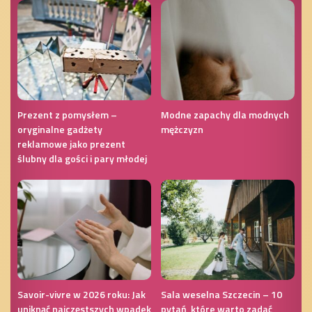
Prezent z pomysłem –
Modne zapachy dla modnych
oryginalne gadżety
mężczyzn
reklamowe jako prezent
ślubny dla gości i pary młodej
Savoir-vivre w 2026 roku: Jak
Sala weselna Szczecin – 10
uniknąć najczęstszych wpadek
pytań, które warto zadać