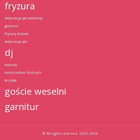
fryzura
dekoracja sali weselnej
glamour
fryzury ślubne
dekoracja sali
dj
koszula
komis sukien ślubnych
krzesła
goście weselni
garnitur
© All rights reserved. 2023-2026