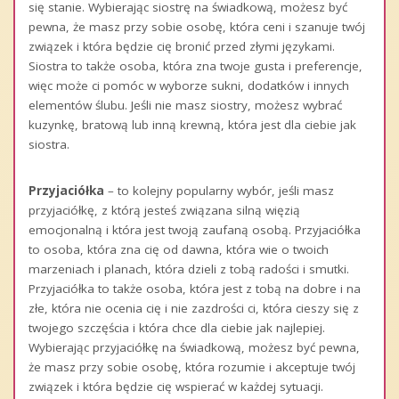
się stanie. Wybierając siostrę na świadkową, możesz być
pewna, że masz przy sobie osobę, która ceni i szanuje twój
związek i która będzie cię bronić przed złymi językami.
Siostra to także osoba, która zna twoje gusta i preferencje,
więc może ci pomóc w wyborze sukni, dodatków i innych
elementów ślubu. Jeśli nie masz siostry, możesz wybrać
kuzynkę, bratową lub inną krewną, która jest dla ciebie jak
siostra.
Przyjaciółka
– to kolejny popularny wybór, jeśli masz
przyjaciółkę, z którą jesteś związana silną więzią
emocjonalną i która jest twoją zaufaną osobą. Przyjaciółka
to osoba, która zna cię od dawna, która wie o twoich
marzeniach i planach, która dzieli z tobą radości i smutki.
Przyjaciółka to także osoba, która jest z tobą na dobre i na
złe, która nie ocenia cię i nie zazdrości ci, która cieszy się z
twojego szczęścia i która chce dla ciebie jak najlepiej.
Wybierając przyjaciółkę na świadkową, możesz być pewna,
że masz przy sobie osobę, która rozumie i akceptuje twój
związek i która będzie cię wspierać w każdej sytuacji.