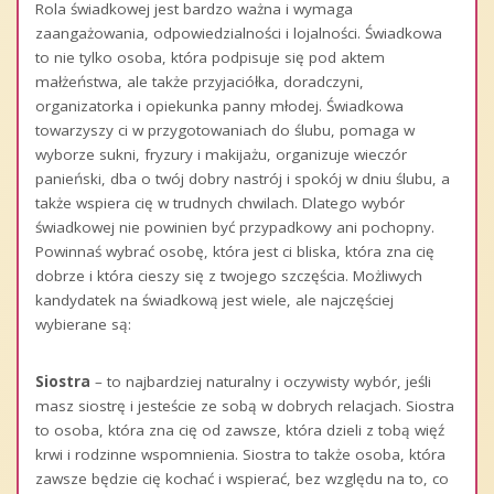
Rola świadkowej jest bardzo ważna i wymaga
zaangażowania, odpowiedzialności i lojalności. Świadkowa
to nie tylko osoba, która podpisuje się pod aktem
małżeństwa, ale także przyjaciółka, doradczyni,
organizatorka i opiekunka panny młodej. Świadkowa
towarzyszy ci w przygotowaniach do ślubu, pomaga w
wyborze sukni, fryzury i makijażu, organizuje wieczór
panieński, dba o twój dobry nastrój i spokój w dniu ślubu, a
także wspiera cię w trudnych chwilach. Dlatego wybór
świadkowej nie powinien być przypadkowy ani pochopny.
Powinnaś wybrać osobę, która jest ci bliska, która zna cię
dobrze i która cieszy się z twojego szczęścia. Możliwych
kandydatek na świadkową jest wiele, ale najczęściej
wybierane są:
Siostra
– to najbardziej naturalny i oczywisty wybór, jeśli
masz siostrę i jesteście ze sobą w dobrych relacjach. Siostra
to osoba, która zna cię od zawsze, która dzieli z tobą więź
krwi i rodzinne wspomnienia. Siostra to także osoba, która
zawsze będzie cię kochać i wspierać, bez względu na to, co