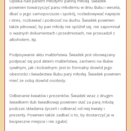
Opieka nad panem młodym/ panną młodą. Świadek
powinien towarzyszyć panu młodemu w dniu ślubu i wesela,
dbać o jego samopoczucie i spokój, rozładowywać napięcie
i stres, rozbawiać i podnosić na duchu. Świadek powinien
także pilnować, by pan młody nie spóźnił się, nie zapomniał
o ważnych dokumentach i przedmiotach, nie przesadził z
alkoholem, itp.
Podpisywanie aktu małżeństwa. Świadek jest obowiązany
podpisać się pod aktem małżeństwa, zarówno na ślubie
cywilnym, jak i kościelnym. Jest to formalny dowód jego
obecności i świadectwa ślubu pary młodej. Świadek powinien
mieć ze sobą dowód osobisty.
Odbieranie kwiatów i prezentów. Świadek wraz z drugim
świadkiem (lub świadkową) powinien stać za parą młodą
podczas składania życzeń i odbierać od niej kwiaty i
prezenty. Powinien także zadbać o to, by dostarczyć je w
bezpieczne miejsce i nie zgubić.