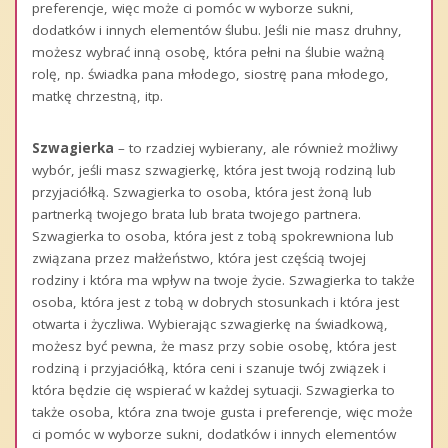
preferencje, więc może ci pomóc w wyborze sukni,
dodatków i innych elementów ślubu. Jeśli nie masz druhny,
możesz wybrać inną osobę, która pełni na ślubie ważną
rolę, np. świadka pana młodego, siostrę pana młodego,
matkę chrzestną, itp.
Szwagierka
– to rzadziej wybierany, ale również możliwy
wybór, jeśli masz szwagierkę, która jest twoją rodziną lub
przyjaciółką. Szwagierka to osoba, która jest żoną lub
partnerką twojego brata lub brata twojego partnera.
Szwagierka to osoba, która jest z tobą spokrewniona lub
związana przez małżeństwo, która jest częścią twojej
rodziny i która ma wpływ na twoje życie. Szwagierka to także
osoba, która jest z tobą w dobrych stosunkach i która jest
otwarta i życzliwa. Wybierając szwagierkę na świadkową,
możesz być pewna, że masz przy sobie osobę, która jest
rodziną i przyjaciółką, która ceni i szanuje twój związek i
która będzie cię wspierać w każdej sytuacji. Szwagierka to
także osoba, która zna twoje gusta i preferencje, więc może
ci pomóc w wyborze sukni, dodatków i innych elementów