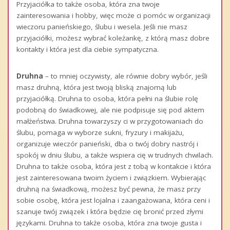
Przyjaciółka to także osoba, która zna twoje
zainteresowania i hobby, więc może ci pomóc w organizacji
wieczoru panieńskiego, ślubu i wesela. Jeśli nie masz
przyjaciółki, możesz wybrać koleżankę, z którą masz dobre
kontakty i która jest dla ciebie sympatyczna.
Druhna
– to mniej oczywisty, ale równie dobry wybór, jeśli
masz druhną, która jest twoją bliską znajomą lub
przyjaciółką. Druhna to osoba, która pełni na ślubie rolę
podobną do świadkowej, ale nie podpisuje się pod aktem
małżeństwa. Druhna towarzyszy ci w przygotowaniach do
ślubu, pomaga w wyborze sukni, fryzury i makijażu,
organizuje wieczór panieński, dba o twój dobry nastrój i
spokój w dniu ślubu, a także wspiera cię w trudnych chwilach.
Druhna to także osoba, która jest z tobą w kontakcie i która
jest zainteresowana twoim życiem i związkiem. Wybierając
druhną na świadkową, możesz być pewna, że masz przy
sobie osobę, która jest lojalna i zaangażowana, która ceni i
szanuje twój związek i która będzie cię bronić przed złymi
językami. Druhna to także osoba, która zna twoje gusta i