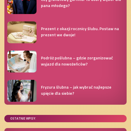
pana młodego?
Prezent z okazji rocznicy ślubu. Postaw na
prezent we dwoje!
Podróż poślubna – gdzie zorganizować
wyjazd dla nowożeńców?
Fryzura ślubna – jak wybrać najlepsze
upięcie dla siebie?
OSTATNIE WPISY: