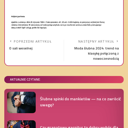
POPRZEDNI ARTYKUŁ
NASTĘPNY ARTYKUŁ
O sali weselnej
Moda ślubna 2024: trend na
klasykę połączoną z
nowoczesnością
AKTUALNIE CZYTANE:
Ślubne spinki do mankietów — na co zwrócić
uwagę?
Czy granatowy garnitur to dobry wybór dla