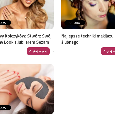
ODA
URODA
wy Kolczyków: Stwórz Swój
Najlepsze techniki makijażu
ny Look z Jubilerem Sezam
ślubnego
Czytaj więcej
Czytaj w
ODA