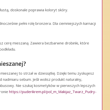
łustą, doskonale poprawia koloryt skóry.
nocześnie pełni rolę bronzera. Dla ciemniejszych karnacji
asz cerę mieszaną. Zawiera bezbarwne drobinki, które
podkładu.
mieszanej?
mieszanej to strzał w dziesiątkę. Dzięki temu zyskujesz
od nadmiaru sebum. Jeśli wolisz produkt naturalny,
ambusowy. Nie szukaj kosmetyków w pierwszych lepszych
tronie
https://puderikrem.pl/pol_m_Makijaz_Twarz_Pudry-