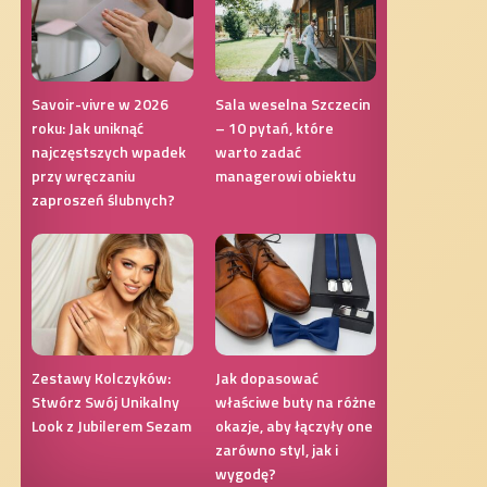
Savoir-vivre w 2026
Sala weselna Szczecin
roku: Jak uniknąć
– 10 pytań, które
najczęstszych wpadek
warto zadać
przy wręczaniu
managerowi obiektu
zaproszeń ślubnych?
Zestawy Kolczyków:
Jak dopasować
Stwórz Swój Unikalny
właściwe buty na różne
Look z Jubilerem Sezam
okazje, aby łączyły one
zarówno styl, jak i
wygodę?