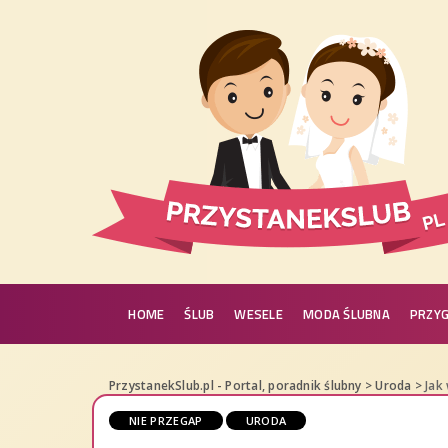
HOME
ŚLUB
WESELE
MODA ŚLUBNA
PRZY
PrzystanekSlub.pl - Portal, poradnik ślubny
>
Uroda
>
Jak
NIE PRZEGAP
URODA