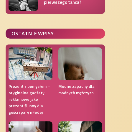
pierwszego tańca?
OSTATNIE WPISY:
Prezent z pomysłem –
Modne zapachy dla
oryginalne gadżety
modnych mężczyzn
reklamowe jako
prezent ślubny dla
gości i pary młodej