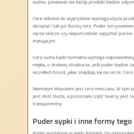
ważne, ponieważ nie każdy produkt będzie odpow
Cera skłonna do wyprysków wymaga użycia produkt
obciążać i tak już tłustej cery. Puder ten powini
się na skórze czy niepotrzebnie zapychać por
matującym.
Cera sucha bądź normalna wymaga odpowiedniego 
miękki, o drobnej strukturze. Jeśli puder będzie 
wszelkich bruzd, jakie znajdują się na cerze. Cera
Niemałym kłopotem jest cera mieszana. W tym p
jest dość tłusta, a pozostała część twarzy jest ra
transparentny.
Puder sypki i inne formy teg
Puder występuje w wielu formach. Do najpopularn