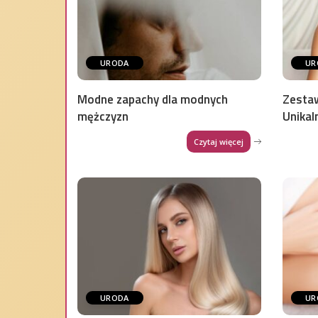
URODA
UR
Modne zapachy dla modnych
Zesta
mężczyzn
Unikal
Czytaj więcej
URODA
UR