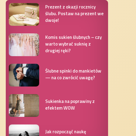
Prezent z okazji rocznicy
ślubu. Postaw na prezent we
dwoje!
Komis sukien ślubnych – czy
warto wybrać suknię z
drugiej ręki?
Ślubne spinki do mankietów
— na co zwrócić uwagę?
Sukienka na poprawiny z
efektem WOW
Jak rozpocząć naukę