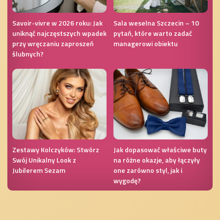
Savoir-vivre w 2026 roku: Jak
Sala weselna Szczecin – 10
uniknąć najczęstszych wpadek
pytań, które warto zadać
przy wręczaniu zaproszeń
managerowi obiektu
ślubnych?
Zestawy Kolczyków: Stwórz
Jak dopasować właściwe buty
Swój Unikalny Look z
na różne okazje, aby łączyły
Jubilerem Sezam
one zarówno styl, jak i
wygodę?