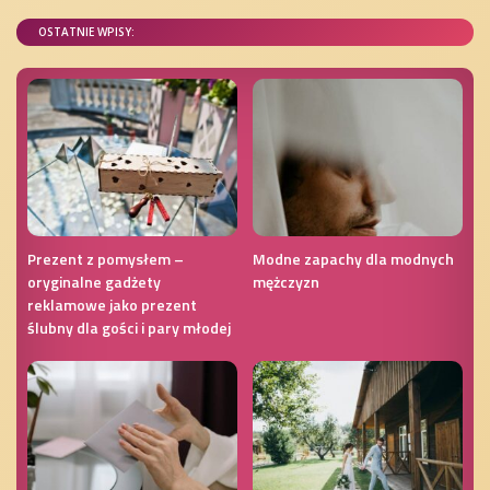
OSTATNIE WPISY:
Prezent z pomysłem –
Modne zapachy dla modnych
oryginalne gadżety
mężczyzn
reklamowe jako prezent
ślubny dla gości i pary młodej