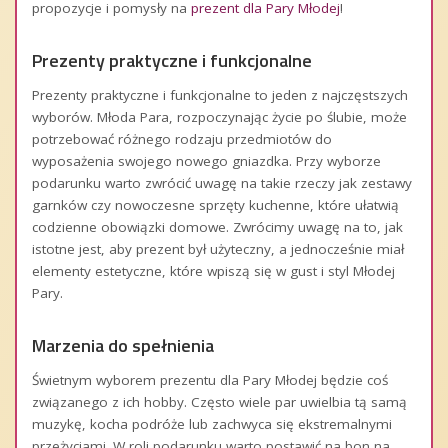
propozycje i pomysły na
prezent dla Pary Młodej
!
Prezenty praktyczne i funkcjonalne
Prezenty praktyczne i funkcjonalne to jeden z najczęstszych
wyborów. Młoda Para, rozpoczynając życie po ślubie, może
potrzebować różnego rodzaju przedmiotów do
wyposażenia swojego nowego gniazdka. Przy wyborze
podarunku warto zwrócić uwagę na takie rzeczy jak zestawy
garnków czy nowoczesne sprzęty kuchenne, które ułatwią
codzienne obowiązki domowe. Zwrócimy uwagę na to, jak
istotne jest, aby prezent był użyteczny, a jednocześnie miał
elementy estetyczne, które wpiszą się w gust i styl Młodej
Pary.
Marzenia do spełnienia
Świetnym wyborem prezentu dla Pary Młodej będzie coś
związanego z ich hobby. Często wiele par uwielbia tą samą
muzykę, kocha podróże lub zachwyca się ekstremalnymi
przeżyciami. W roli podarunku warto postawić na bon na