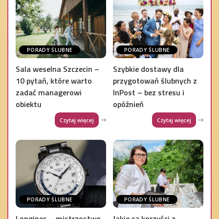
PORADY ŚLUBNE
PORADY ŚLUBNE
Sala weselna Szczecin –
Szybkie dostawy dla
10 pytań, które warto
przygotowań ślubnych z
zadać managerowi
InPost – bez stresu i
obiektu
opóźnień
Czytaj więcej
Czytaj więcej
PORADY ŚLUBNE
PORADY ŚLUBNE
Longines – mistrzostwo
Jakie są korzyści z