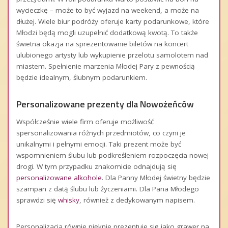
wycieczkę – może to być wyjazd na weekend, a może na
dłużej. Wiele biur podróży oferuje karty podarunkowe, które
Młodzi będą mogli uzupełnić dodatkową kwotą. To także
świetna okazja na sprezentowanie biletów na koncert
ulubionego artysty lub wykupienie przelotu samolotem nad
miastem. Spełnienie marzenia Młodej Pary z pewnością
będzie idealnym, ślubnym podarunkiem.
Personalizowane prezenty dla Nowożeńców
Współcześnie wiele firm oferuje możliwość
spersonalizowania różnych przedmiotów, co czyni je
unikalnymi i pełnymi emocji. Taki prezent może być
wspomnieniem ślubu lub podkreśleniem rozpoczęcia nowej
drogi. W tym przypadku znakomicie odnajdują się
personalizowane alkohole
. Dla Panny Młodej świetny będzie
szampan z datą ślubu lub życzeniami. Dla Pana Młodego
sprawdzi się
whisky
, również z dedykowanym napisem.
Personalizacja równie pięknie prezentuje się jako grawer na