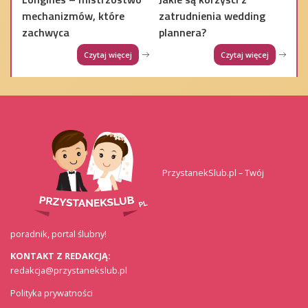
mechanizmów, które
zatrudnienia wedding
zachwyca
plannera?
Czytaj więcej
Czytaj więcej
PrzystanekSlub.pl – Twój
poradnik, portal ślubny!
KONTAKT Z REDAKCJĄ:
redakcja@przystanekslub.pl
Polityka prywatności