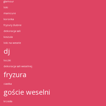
glamour
loki
manicure
koronka
fryzury ślubne
dekoracja sali
koszula
loki na wesele
dj
loczki
dekoracja sali weselnej
fryzura
ciastka
goście weselni
krzesła