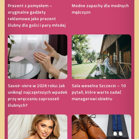
Prezent z pomysłem –
Modne zapachy dla modnych
oryginalne gadżety
mężczyzn
reklamowe jako prezent
ślubny dla gości i pary młodej
Savoir-vivre w 2026 roku: Jak
Sala weselna Szczecin – 10
uniknąć najczęstszych wpadek
pytań, które warto zadać
przy wręczaniu zaproszeń
managerowi obiektu
ślubnych?