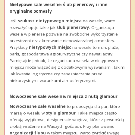
Nietypowe sale weselne: ślub plenerowy i inne
oryginalne pomysły
Jeśli
szukasz nietypowego miejsca
na wesele, warto
rozważyć opcje takie jak
ślub plenerowy
. Organizacja
wesela w plenerze pozwala na swobodne wykorzystanie
przestrzeni oraz kreowanie niepowtarzalnej atmosfery.
Przykłady
nietypowych miejsc
na wesele to m.in. plaże,
parki, gospodarstwa agroturystyczne czy nawet jachty.
Pamiętajcie jednak, że organizacja wesela w nietypowym
miejscu może wiązać się z dodatkowymi wyzwaniami, takimi
jak kwestie logistyczne czy zabezpieczenie przed
niekorzystnymi warunkami atmosferycznymi.
Nowoczesne sale weselne: miejsca z nutą glamour
Nowoczesne sale weselne
to propozycja dla par, które
marzą o weselu w
stylu glamour
. Takie miejsca często
oferują wyjątkowe, designerskie wnętrza, które z pewnością
zrobią wrażenie na Waszych gościach. Przy planowaniu
organizacji ślubu
w takim miejscu, warto zwrócić uwagę