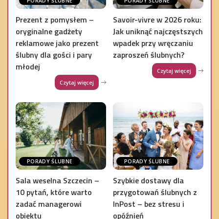
PORADY ŚLUBNE
PORADY ŚLUBNE
Prezent z pomysłem –
Savoir-vivre w 2026 roku:
oryginalne gadżety
Jak uniknąć najczęstszych
reklamowe jako prezent
wpadek przy wręczaniu
ślubny dla gości i pary
zaproszeń ślubnych?
młodej
Czytaj więcej
Czytaj więcej
PORADY ŚLUBNE
PORADY ŚLUBNE
Sala weselna Szczecin –
Szybkie dostawy dla
10 pytań, które warto
przygotowań ślubnych z
zadać managerowi
InPost – bez stresu i
obiektu
opóźnień