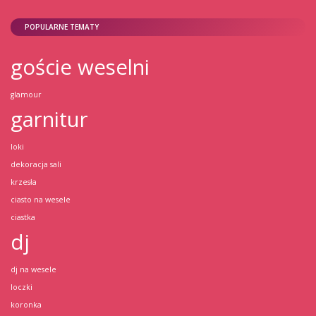
POPULARNE TEMATY
goście weselni
glamour
garnitur
loki
dekoracja sali
krzesła
ciasto na wesele
ciastka
dj
dj na wesele
loczki
koronka