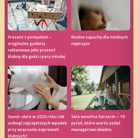
Prezent z pomysłem –
Modne zapachy dla modnych
oryginalne gadżety
mężczyzn
reklamowe jako prezent
ślubny dla gości i pary młodej
Savoir-vivre w 2026 roku: Jak
Sala weselna Szczecin – 10
uniknąć najczęstszych wpadek
pytań, które warto zadać
przy wręczaniu zaproszeń
managerowi obiektu
ślubnych?