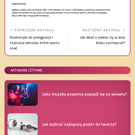
POPRZEDNI ARTYKUŁ
NASTĘPNY ARTYKUŁ
Kosmetyki do pielęgnacji i
Jak dbać o siebie, by w dniu
stylizacji włosów, które warto
ślubu zachwycać?
znać
AKTUALNIE CZYTANE:
Jaka muzyka powinna pojawić się na weselu?
Jak wybrać najlepszy puder do twarzy?