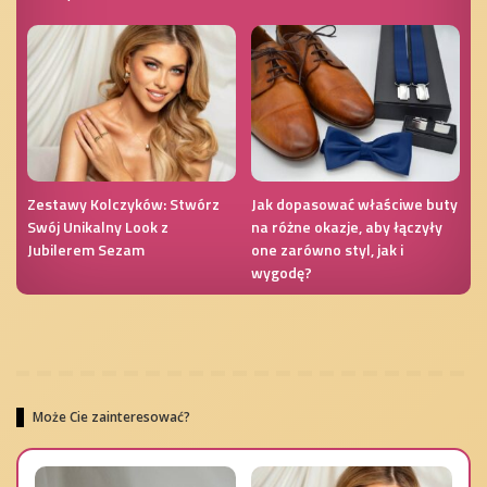
Zestawy Kolczyków: Stwórz
Jak dopasować właściwe buty
Swój Unikalny Look z
na różne okazje, aby łączyły
Jubilerem Sezam
one zarówno styl, jak i
wygodę?
Może Cie zainteresować?