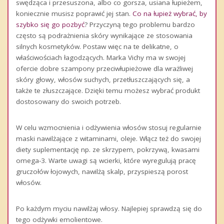
swędząca i przesuszona, albo co gorsza, usiana łupieżem,
koniecznie musisz poprawić jej stan.
Co na łupież wybrać, by
szybko się go pozbyć
? Przyczyną tego problemu bardzo
często są podrażnienia skóry wynikające ze stosowania
silnych kosmetyków. Postaw więc na te delikatne, o
właściwościach łagodzących. Marka Vichy ma w swojej
ofercie dobre szampony przeciwłupieżowe dla wrażliwej
skóry głowy, włosów suchych, przetłuszczających się, a
także te złuszczające. Dzięki temu możesz wybrać produkt
dostosowany do swoich potrzeb.
W celu wzmocnienia i odżywienia włosów stosuj regularnie
maski nawilżające z witaminami, oleje. Włącz też do swojej
diety suplementację np. ze skrzypem, pokrzywą, kwasami
omega-3. Warte uwagi są wcierki, które wyregulują pracę
gruczołów łojowych, nawilżą skalp, przyspieszą porost
włosów.
Po każdym myciu nawilżaj włosy. Najlepiej sprawdzą się do
tego odżywki emolientowe.