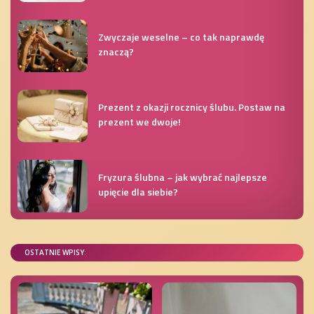
Zwyczaje weselne – co tak naprawdę
znaczą?
Prezent z okazji rocznicy ślubu. Postaw na
prezent we dwoje!
Fryzura ślubna – jak wybrać najlepsze
upięcie dla siebie?
OSTATNIE WPISY: