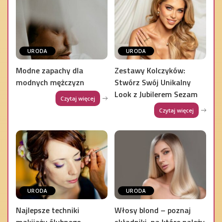
URODA
URODA
Modne zapachy dla
Zestawy Kolczyków:
modnych mężczyzn
Stwórz Swój Unikalny
Look z Jubilerem Sezam
Czytaj więcej
Czytaj więcej
URODA
URODA
Najlepsze techniki
Włosy blond – poznaj
makijażu ślubnego
składniki, na które należy