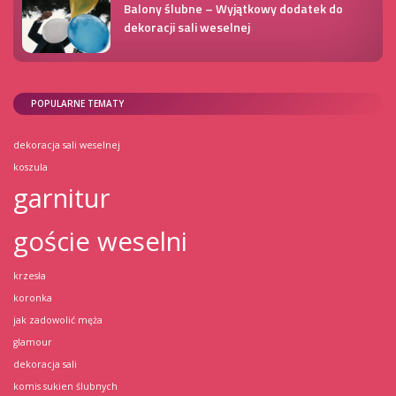
Balony ślubne – Wyjątkowy dodatek do
dekoracji sali weselnej
POPULARNE TEMATY
dekoracja sali weselnej
koszula
garnitur
goście weselni
krzesła
koronka
jak zadowolić męża
glamour
dekoracja sali
komis sukien ślubnych