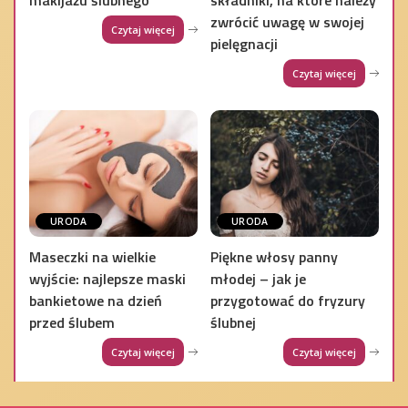
zwrócić uwagę w swojej
Czytaj więcej
pielęgnacji
Czytaj więcej
URODA
URODA
Maseczki na wielkie
Piękne włosy panny
wyjście: najlepsze maski
młodej – jak je
bankietowe na dzień
przygotować do fryzury
przed ślubem
ślubnej
Czytaj więcej
Czytaj więcej