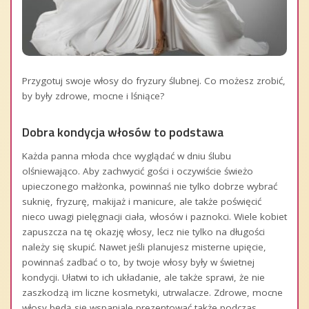
Przygotuj swoje włosy do fryzury ślubnej. Co możesz zrobić,
by były zdrowe, mocne i lśniące?
Dobra kondycja włosów to podstawa
Każda panna młoda chce wyglądać w dniu ślubu
olśniewająco. Aby zachwycić gości i oczywiście świeżo
upieczonego małżonka, powinnaś nie tylko dobrze wybrać
suknię, fryzurę, makijaż i manicure, ale także poświęcić
nieco uwagi pielęgnacji ciała, włosów i paznokci. Wiele kobiet
zapuszcza na tę okazję włosy, lecz nie tylko na długości
należy się skupić. Nawet jeśli planujesz misterne upięcie,
powinnaś zadbać o to, by twoje włosy były w świetnej
kondycji. Ułatwi to ich układanie, ale także sprawi, że nie
zaszkodzą im liczne kosmetyki, utrwalacze. Zdrowe, mocne
włosy będą się wspaniale prezentować także podczas