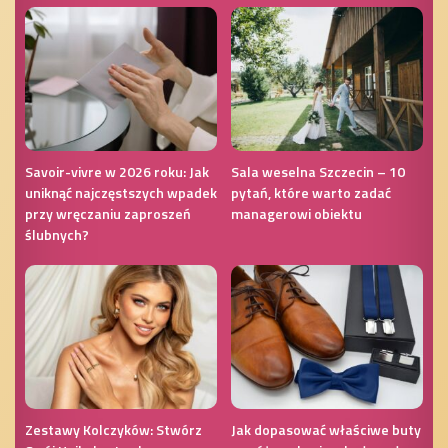
Savoir-vivre w 2026 roku: Jak
Sala weselna Szczecin – 10
uniknąć najczęstszych wpadek
pytań, które warto zadać
przy wręczaniu zaproszeń
managerowi obiektu
ślubnych?
Zestawy Kolczyków: Stwórz
Jak dopasować właściwe buty