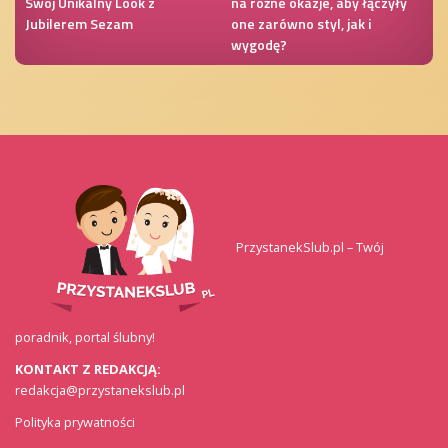
Swój Unikalny Look z
na różne okazje, aby łączyły
Jubilerem Sezam
one zarówno styl, jak i
wygodę?
PrzystanekSlub.pl – Twój
poradnik, portal ślubny!
KONTAKT Z REDAKCJĄ:
redakcja@przystanekslub.pl
Polityka prywatności