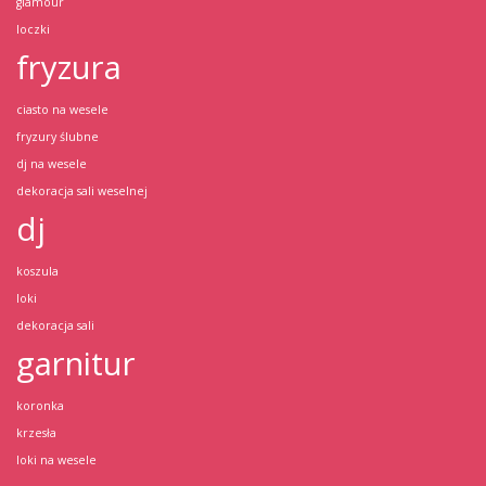
glamour
loczki
fryzura
ciasto na wesele
fryzury ślubne
dj na wesele
dekoracja sali weselnej
dj
koszula
loki
dekoracja sali
garnitur
koronka
krzesła
loki na wesele