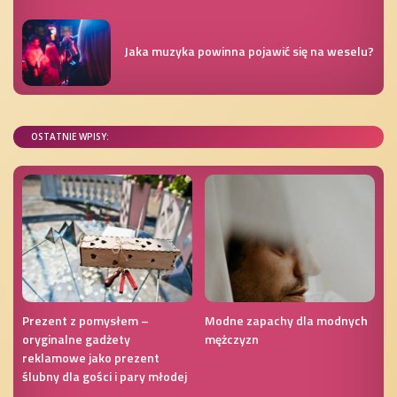
Jaka muzyka powinna pojawić się na weselu?
OSTATNIE WPISY:
Prezent z pomysłem –
Modne zapachy dla modnych
oryginalne gadżety
mężczyzn
reklamowe jako prezent
ślubny dla gości i pary młodej