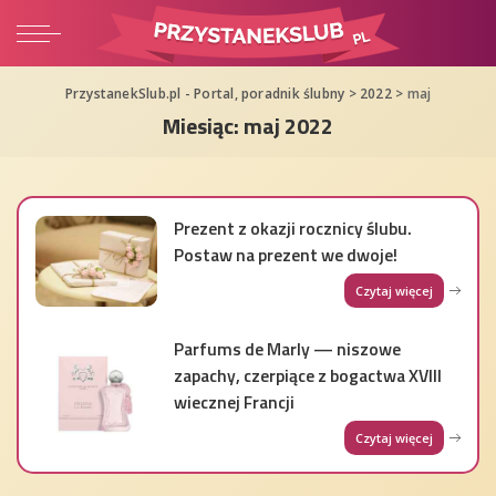
PrzystanekSlub.pl - Portal, poradnik ślubny
>
2022
>
maj
Miesiąc:
maj 2022
Prezent z okazji rocznicy ślubu.
Postaw na prezent we dwoje!
Czytaj więcej
Parfums de Marly — niszowe
zapachy, czerpiące z bogactwa XVIII
wiecznej Francji
Czytaj więcej