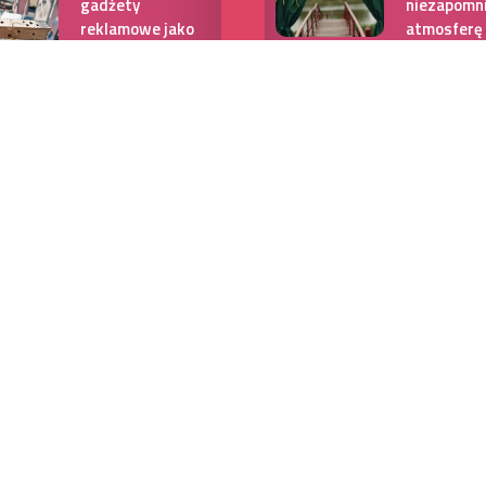
gadżety
niezapomn
reklamowe jako
atmosferę
prezent ślubny
dekoracyjn
dla gości i pary
młodej
Dokumenty
ślubu kośc
– jakie są
Modne zapachy
wymagane
dla modnych
mężczyzn
Jak rozpoc
naukę
Savoir-vivre w
pierwszeg
2026 roku: Jak
tańca?
uniknąć
najczęstszych
wpadek przy
Loczki na 
wręczaniu
– czyli kla
zaproszeń
ponadcza
ślubnych?
rozwiązan