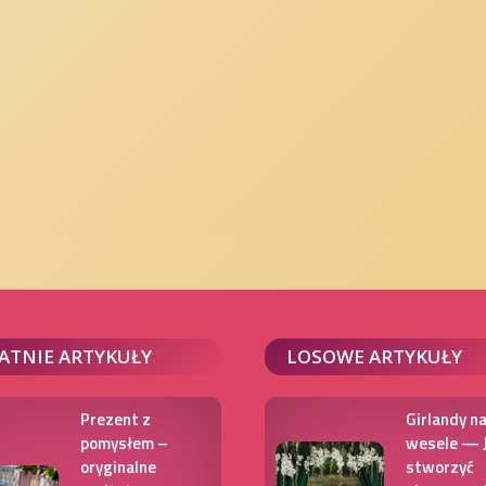
ATNIE ARTYKUŁY
LOSOWE ARTYKUŁY
Prezent z
Girlandy n
pomysłem –
wesele — 
oryginalne
stworzyć