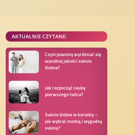
AKTUALNIE CZYTANE:
Czym powinny wyróżniać się
wysokiej jakości suknie
ślubne?
Jak rozpocząć naukę
pierwszego tańca?
Suknie ślubne w koronkę –
jak wybrać modną i wygodną
suknię?