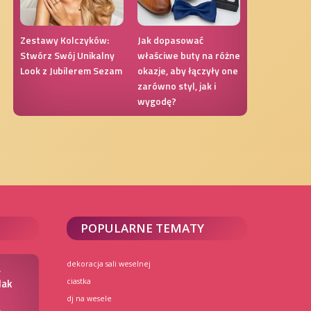
Zestawy Kolczyków:
Jak dopasować
Stwórz Swój Unikalny
właściwe buty na różne
Look z Jubilerem Sezam
okazje, aby łączyły one
zarówno styl, jak i
wygodę?
POPULARNE TEMATY
dekoracja sali weselnej
a
Jak
ciastka
dj na wesele