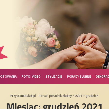
GOTOWANIA
FOTO-VIDEO
STYLIZACJE
PORADY ŚLUBNE
DEKORAC
PrzystanekSlub.pl - Portal, poradnik ślubny
>
2021
>
grudzień
Miesiąc:
grudzień 2021