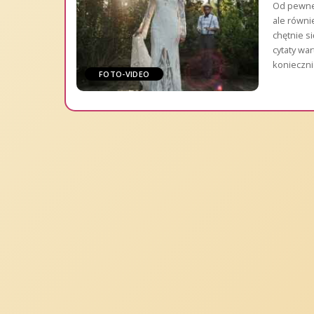
Od pewneg
ale równi
chętnie s
cytaty wa
konieczni
FOTO-VIDEO