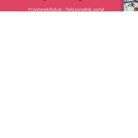
PrzystanekSlub.pl – Twój poradnik, portal
ślubny!
KONTAKT Z REDAKCJĄ:
redakcja@przystanekslub.pl
Polityka prywatności
PARTNERZY