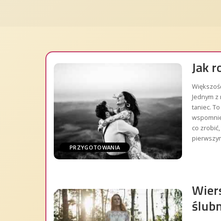
Jak 
Większość
Jednym z 
taniec. T
wspomnien
co zrobić
pierwszy
PRZYGOTOWANIA
Wiers
ślub