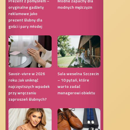
Prezent z pomysłem –
Modne zapachy dla
oryginalne gadżety
modnych mężczyzn
reklamowe jako
prezent ślubny dla
gości i pary młodej
Savoir-vivre w 2026
Sala weselna Szczecin
roku: Jak uniknąć
– 10 pytań, które
najczęstszych wpadek
warto zadać
przy wręczaniu
managerowi obiektu
zaproszeń ślubnych?