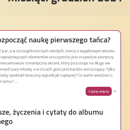
rozpocząć naukę pierwszego tańca?
 par, a w szczególności tych młodych, marzy o wyjątkowym weselu.
najważniejszych elementów uroczystości jest oczywiście pierwszy
o niesamowicie romantyczny akcent, który pozostaje na długo we
iach pary młodej, a w oczach gości jest bardzo wzruszający. Tylko
, żeby spektakl taneczny wypadł jak najlepiej? Co warto wiedzieć o
m tańcu?
...
Czytaj więcej
ze, życzenia i cytaty do albumu
nego