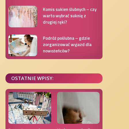
Komis sukien ślubnych – czy
warto wybrać suknię z
drugiej ręki?
Podróż poślubna – gdzie
zorganizować wyjazd dla
nowożeńców?
OSTATNIE WPISY: